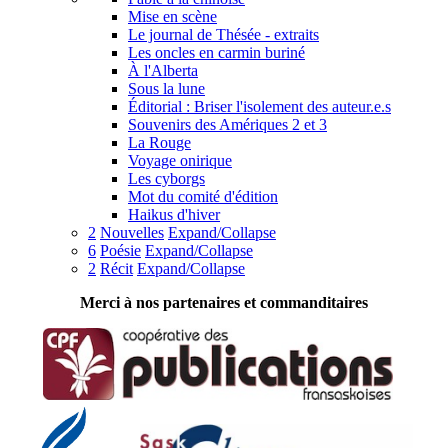
Mise en scène
Le journal de Thésée - extraits
Les oncles en carmin buriné
À l'Alberta
Sous la lune
Éditorial : Briser l'isolement des auteur.e.s
Souvenirs des Amériques 2 et 3
La Rouge
Voyage onirique
Les cyborgs
Mot du comité d'édition
Haikus d'hiver
2
Nouvelles
Expand/Collapse
6
Poésie
Expand/Collapse
2
Récit
Expand/Collapse
Merci à nos partenaires et commanditaires