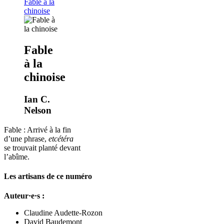
Fable à la
chinoise
Fable
à la
chinoise
Ian C.
Nelson
Fable : Arrivé à la fin
d’une phrase,
etcétéra
se trouvait planté devant
l’abîme.
Les artisans de ce numéro
Auteur·e·s :
Claudine Audette-Rozon
David Baudemont