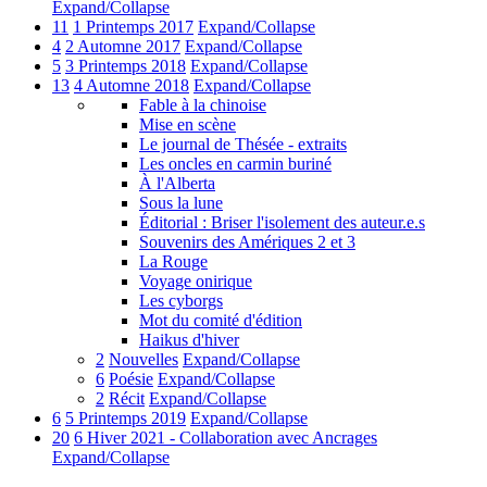
Expand/Collapse
11
1 Printemps 2017
Expand/Collapse
4
2 Automne 2017
Expand/Collapse
5
3 Printemps 2018
Expand/Collapse
13
4 Automne 2018
Expand/Collapse
Fable à la chinoise
Mise en scène
Le journal de Thésée - extraits
Les oncles en carmin buriné
À l'Alberta
Sous la lune
Éditorial : Briser l'isolement des auteur.e.s
Souvenirs des Amériques 2 et 3
La Rouge
Voyage onirique
Les cyborgs
Mot du comité d'édition
Haikus d'hiver
2
Nouvelles
Expand/Collapse
6
Poésie
Expand/Collapse
2
Récit
Expand/Collapse
6
5 Printemps 2019
Expand/Collapse
20
6 Hiver 2021 - Collaboration avec Ancrages
Expand/Collapse