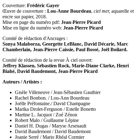
Couverture:
Frédéric Gayer
Œuvre de couverture :
Lou-Anne Bourdeau
,
ciel mer,
aquarelle et
encre sur papier, 2018.
Mise en page du numéro pdf:
Jean-Pierre Picard
Mise en ligne du numéro web:
Jean-Pierre Picard
Comité de rédaction d'Ancrages :
Sonya Malaborza, Georgette LeBlanc, David Décarie, Marc
Chamberlain, Jean-Pierre Caissie, Paul Bossé, Joël Boilard.
Comité de rédaction de la revue À ciel ouvert:
Jeffrey Klassen, Sébastien Rock, Marie-Diane Clarke, Henri
Biahé, David Baudemont, Jean-Pierre Picard
Auteurs / Artistes :
Gisèle Villeneuve / Jean-Sébastien Gauthier
Rachel Bonbon. / Lou-Ann Bourdeau
Joëlle Préfontaine./ David Champagne
Marika Drolet-Ferguson / Estelle Bonetto
Martine L. Jacquot / Zoé Zénon
Robert Malo / Guillaume Lépine
Daniel H. Dugas / Maryse Arsenault
David Baudemont / David Baudemont
Joanie Serré / Mario Rhéal Cormier