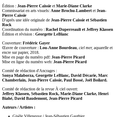
Édition :
Jean-Pierre Caissie
et
Marie-Diane Clarke
Commissariat en arts visuels:
Anne Brochu-Lambert
et
Jean-
Pierre Caissie
D'après une idée originale de
Jean-Pierre Caissie et Sébastien
Rock
Coordination du numéro :
Rachel Duperreault et Jeffrey Klassen
Édition et révision :
Georgette LeBlanc
Couverture:
Frédéric Gayer
Œuvre de couverture :
Lou-Anne Bourdeau
,
ciel mer,
aquarelle et
encre sur papier, 2018.
Mise en page du numéro pdf:
Jean-Pierre Picard
Mise en ligne du numéro web:
Jean-Pierre Picard
Comité de rédaction d'Ancrages :
Sonya Malaborza, Georgette LeBlanc, David Décarie, Marc
Chamberlain, Jean-Pierre Caissie, Paul Bossé, Joël Boilard.
Comité de rédaction de la revue À ciel ouvert:
Jeffrey Klassen, Sébastien Rock, Marie-Diane Clarke, Henri
Biahé, David Baudemont, Jean-Pierre Picard
Auteurs / Artistes :
Gisèle Villeneuve / Jean-Sébastien Gauthier