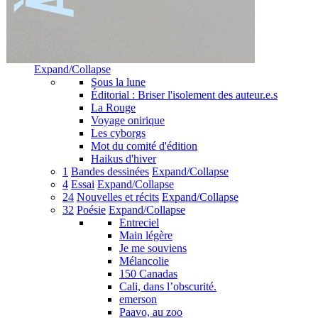
Expand/Collapse
Sous la lune
Éditorial : Briser l'isolement des auteur.e.s
La Rouge
Voyage onirique
Les cyborgs
Mot du comité d'édition
Haikus d'hiver
1
Bandes dessinées
Expand/Collapse
4
Essai
Expand/Collapse
24
Nouvelles et récits
Expand/Collapse
32
Poésie
Expand/Collapse
Entreciel
Main légère
Je me souviens
Mélancolie
150 Canadas
Cali, dans l’obscurité.
emerson
Paavo, au zoo