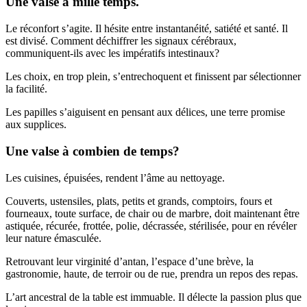
Une valse à mille temps.
Le réconfort s’agite. Il hésite entre instantanéité, satiété et santé. Il
est divisé. Comment déchiffrer les signaux cérébraux,
communiquent-ils avec les impératifs intestinaux?
Les choix, en trop plein, s’entrechoquent et finissent par sélectionner
la facilité.
Les papilles s’aiguisent en pensant aux délices, une terre promise
aux supplices.
Une valse à combien de temps?
Les cuisines, épuisées, rendent l’âme au nettoyage.
Couverts, ustensiles, plats, petits et grands, comptoirs, fours et
fourneaux, toute surface, de chair ou de marbre, doit maintenant être
astiquée, récurée, frottée, polie, décrassée, stérilisée, pour en révéler
leur nature émasculée.
Retrouvant leur virginité d’antan, l’espace d’une brève, la
gastronomie, haute, de terroir ou de rue, prendra un repos des repas.
L’art ancestral de la table est immuable. Il délecte la passion plus que