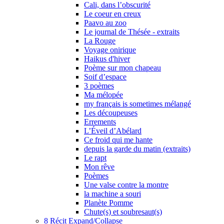
Cali, dans l’obscurité
Le coeur en creux
Paavo au zoo
Le journal de Thésée - extraits
La Rouge
Voyage onirique
Haikus d'hiver
Poème sur mon chapeau
Soif d’espace
3 poèmes
Ma mélopée
my français is sometimes mélangé
Les découpeuses
Errements
L’Éveil d’Abélard
Ce froid qui me hante
depuis la garde du matin (extraits)
Le rapt
Mon rêve
Poèmes
Une valse contre la montre
la machine a souri
Planète Pomme
Chute(s) et soubresaut(s)
8
Récit
Expand/Collapse