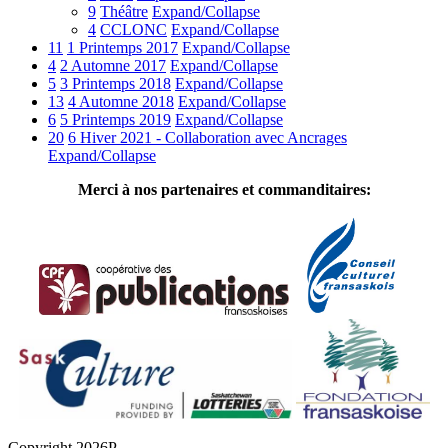
9
Théâtre
Expand/Collapse
4
CCLONC
Expand/Collapse
11
1 Printemps 2017
Expand/Collapse
4
2 Automne 2017
Expand/Collapse
5
3 Printemps 2018
Expand/Collapse
13
4 Automne 2018
Expand/Collapse
6
5 Printemps 2019
Expand/Collapse
20
6 Hiver 2021 - Collaboration avec Ancrages
Expand/Collapse
Merci à nos partenaires et commanditaires:
Copyright 2026P