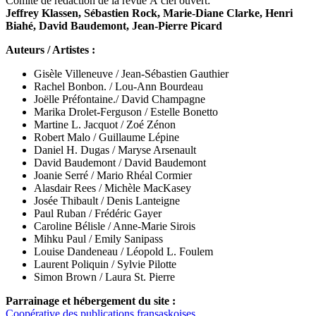
Comité de rédaction de la revue À ciel ouvert:
Jeffrey Klassen, Sébastien Rock, Marie-Diane Clarke, Henri
Biahé, David Baudemont, Jean-Pierre Picard
Auteurs / Artistes :
Gisèle Villeneuve / Jean-Sébastien Gauthier
Rachel Bonbon. / Lou-Ann Bourdeau
Joëlle Préfontaine./ David Champagne
Marika Drolet-Ferguson / Estelle Bonetto
Martine L. Jacquot / Zoé Zénon
Robert Malo / Guillaume Lépine
Daniel H. Dugas / Maryse Arsenault
David Baudemont / David Baudemont
Joanie Serré / Mario Rhéal Cormier
Alasdair Rees /
Michèle MacKasey
Josée Thibault / Denis Lanteigne
Paul Ruban / Frédéric Gayer
Caroline Bélisle / Anne-Marie Sirois
Mihku Paul / Emily Sanipass
Louise Dandeneau /
Léopold L. Foulem
Laurent Poliquin / Sylvie Pilotte
Simon Brown / Laura St. Pierre
Parrainage et hébergement du site :
Coopérative des publications fransaskoises