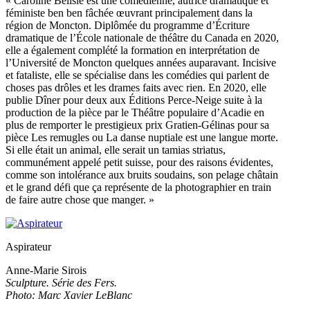
« Caroline Bélisle est une comédienne, autrice dramatique et
féministe ben ben fâchée œuvrant principalement dans la
région de Moncton. Diplômée du programme d’Écriture
dramatique de l’École nationale de théâtre du Canada en 2020,
elle a également complété la formation en interprétation de
l’Université de Moncton quelques années auparavant. Incisive
et fataliste, elle se spécialise dans les comédies qui parlent de
choses pas drôles et les drames faits avec rien. En 2020, elle
publie Dîner pour deux aux Éditions Perce-Neige suite à la
production de la pièce par le Théâtre populaire d’Acadie en
plus de remporter le prestigieux prix Gratien-Gélinas pour sa
pièce Les remugles ou La danse nuptiale est une langue morte.
Si elle était un animal, elle serait un tamias striatus,
communément appelé petit suisse, pour des raisons évidentes,
comme son intolérance aux bruits soudains, son pelage châtain
et le grand défi que ça représente de la photographier en train
de faire autre chose que manger. »
Aspirateur
Anne-Marie Sirois
Sculpture. Série des Fers.
Photo: Marc Xavier LeBlanc