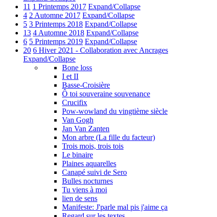
11
1 Printemps 2017
Expand/Collapse
4
2 Automne 2017
Expand/Collapse
5
3 Printemps 2018
Expand/Collapse
13
4 Automne 2018
Expand/Collapse
6
5 Printemps 2019
Expand/Collapse
20
6 Hiver 2021 - Collaboration avec Ancrages
Expand/Collapse
Bone loss
I et II
Basse-Croisière
Ô toi souveraine souvenance
Crucifix
Pow-wowland du vingtième siècle
Van Gogh
Jan Van Zanten
Mon arbre (La fille du facteur)
Trois mois, trois tois
Le binaire
Plaines aquarelles
Canapé suivi de Sero
Bulles nocturnes
Tu viens à moi
lien de sens
Manifeste: J'parle mal pis j'aime ça
Regard sur les textes