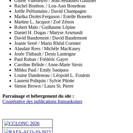
Gisèle Villeneuve / Jean-Sébastien Gauthier
Rachel Bonbon. / Lou-Ann Bourdeau
Joëlle Préfontaine./ David Champagne
Marika Drolet-Ferguson / Estelle Bonetto
Martine L. Jacquot / Zoé Zénon
Robert Malo / Guillaume Lépine
Daniel H. Dugas / Maryse Arsenault
David Baudemont / David Baudemont
Joanie Serré / Mario Rhéal Cormier
Alasdair Rees /
Michèle MacKasey
Josée Thibault / Denis Lanteigne
Paul Ruban / Frédéric Gayer
Caroline Bélisle / Anne-Marie Sirois
Mihku Paul / Emily Sanipass
Louise Dandeneau /
Léopold L. Foulem
Laurent Poliquin / Sylvie Pilotte
Simon Brown / Laura St. Pierre
Parrainage et hébergement du site :
Coopérative des publications fransaskoises