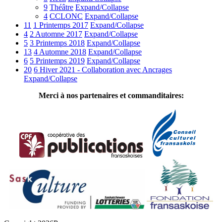
9
Théâtre
Expand/Collapse
4
CCLONC
Expand/Collapse
11
1 Printemps 2017
Expand/Collapse
4
2 Automne 2017
Expand/Collapse
5
3 Printemps 2018
Expand/Collapse
13
4 Automne 2018
Expand/Collapse
6
5 Printemps 2019
Expand/Collapse
20
6 Hiver 2021 - Collaboration avec Ancrages
Expand/Collapse
Merci à nos partenaires et commanditaires: