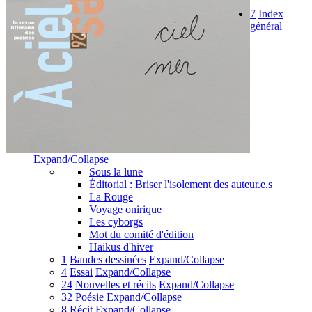
7
Index
général
Expand/Collapse
Sous la lune
Éditorial : Briser l'isolement des auteur.e.s
La Rouge
Voyage onirique
Les cyborgs
Mot du comité d'édition
Haikus d'hiver
1
Bandes dessinées
Expand/Collapse
4
Essai
Expand/Collapse
24
Nouvelles et récits
Expand/Collapse
32
Poésie
Expand/Collapse
8
Récit
Expand/Collapse