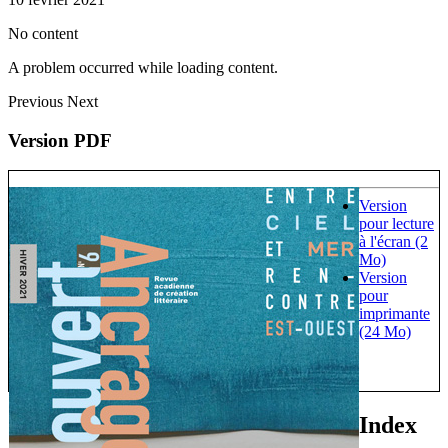
No content
A problem occurred while loading content.
Previous
Next
Version PDF
Version
pour lecture
à l'écran (2
Mo)
Version
pour
imprimante
(24 Mo)
Index