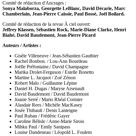
Comité de rédaction d'Ancrages :
Sonya Malaborza, Georgette LeBlanc, David Décarie, Marc
Chamberlain, Jean-Pierre Caissie, Paul Bossé, Joël Boilard.
Comité de rédaction de la revue À ciel ouvert:
Jeffrey Klassen, Sébastien Rock, Marie-Diane Clarke, Henri
Biahé, David Baudemont, Jean-Pierre Picard
Auteurs / Artistes :
Gisèle Villeneuve / Jean-Sébastien Gauthier
Rachel Bonbon. / Lou-Ann Bourdeau
Joëlle Préfontaine./ David Champagne
Marika Drolet-Ferguson / Estelle Bonetto
Martine L. Jacquot / Zoé Zénon
Robert Malo / Guillaume Lépine
Daniel H. Dugas / Maryse Arsenault
David Baudemont / David Baudemont
Joanie Serré / Mario Rhéal Cormier
Alasdair Rees /
Michèle MacKasey
Josée Thibault / Denis Lanteigne
Paul Ruban / Frédéric Gayer
Caroline Bélisle / Anne-Marie Sirois
Mihku Paul / Emily Sanipass
Louise Dandeneau /
Léopold L. Foulem