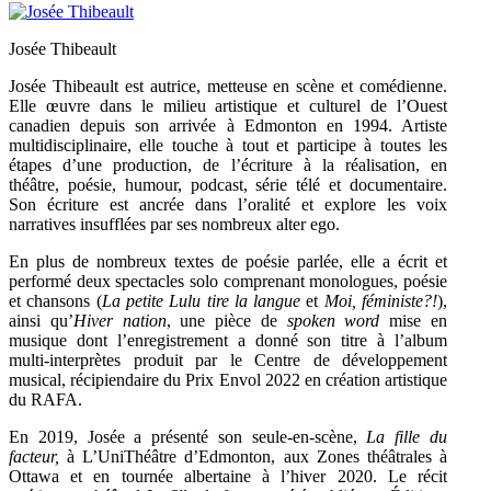
Josée Thibeault
Josée Thibeault est autrice, metteuse en scène et comédienne.
Elle œuvre dans le milieu artistique et culturel de l’Ouest
canadien depuis son arrivée à Edmonton en 1994. Artiste
multidisciplinaire, elle touche à tout et participe à toutes les
étapes d’une production, de l’écriture à la réalisation, en
théâtre, poésie, humour, podcast, série télé et documentaire.
Son écriture est ancrée dans l’oralité et explore les voix
narratives insufflées par ses nombreux alter ego.
En plus de nombreux textes de poésie parlée, elle a écrit et
performé deux spectacles solo comprenant monologues, poésie
et chansons (
La petite Lulu tire la langue
et
Moi, féministe?!
),
ainsi qu’
Hiver nation
, une pièce de
spoken word
mise en
musique dont l’enregistrement a donné son titre à l’album
multi-interprètes produit par le Centre de développement
musical, récipiendaire du Prix Envol 2022 en création artistique
du RAFA.
En 2019, Josée a présenté son seule-en-scène,
La fille du
facteur,
à L’UniThéâtre d’Edmonton, aux Zones théâtrales à
Ottawa et en tournée albertaine à l’hiver 2020. Le récit