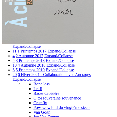
Expand/Collapse
11
1 Printemps 2017
Expand/Collapse
4
2 Automne 2017
Expand/Collapse
5
3 Printemps 2018
Expand/Collapse
13
4 Automne 2018
Expand/Collapse
6
5 Printemps 2019
Expand/Collapse
20
6 Hiver 2021 - Collaboration avec Ancrages
Expand/Collapse
Bone loss
I et II
Basse-Croisière
Ô toi souveraine souvenance
Crucifix
Pow-wowland du vingtième siècle
Van Gogh
Jan Van Zanten