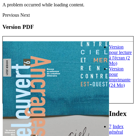
A problem occurred while loading content.
Previous
Next
Version PDF
Version
pour lecture
à l'écran (2
Mo)
Version
pour
imprimante
(24 Mo)
Index
7
Index
général