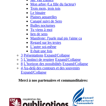
Mon arbre (La fille du facteur)
Trois mois, trois tois
Le binaire
Plaines aquarelles
Canapé suivi de Sero
Bulles nocturnes
Tu viens à moi
lien de sens
Manifeste: J'parle mal pis j'aime ça
Regard sur les textes
L’autre soi-même
Il était une fois
3
Présentations
Expand/Collapse
5
L’instinct de respirer
Expand/Collapse
8
L’horizon des possibilités
Expand/Collapse
4
Au-delà des contours et des souvenirs
Expand/Collapse
Merci à nos partenaires et commanditaires: