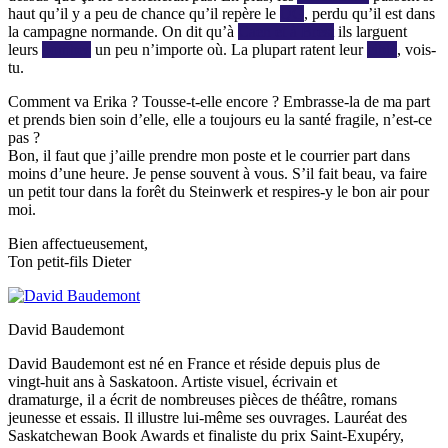
haut qu’il y a peu de chance qu’il repère le
QG
, perdu qu’il est dans
la campagne normande. On dit qu’à
Caen et à Brest
ils larguent
leurs
bombes
un peu n’importe où. La plupart ratent leur
cible
, vois-
tu.
Comment va Erika ? Tousse-t-elle encore ? Embrasse-la de ma part
et prends bien soin d’elle, elle a toujours eu la santé fragile, n’est-ce
pas ?
Bon, il faut que j’aille prendre mon poste et le courrier part dans
moins d’une heure. Je pense souvent à vous. S’il fait beau, va faire
un petit tour dans la forêt du Steinwerk et respires-y le bon air pour
moi.
Bien affectueusement,
Ton petit-fils Dieter
David Baudemont
David Baudemont est né en France et réside depuis plus de
vingt-huit ans à Saskatoon. Artiste visuel, écrivain et
dramaturge, il a écrit de nombreuses pièces de théâtre, romans
jeunesse et essais. Il illustre lui-même ses ouvrages. Lauréat des
Saskatchewan Book Awards et finaliste du prix Saint-Exupéry,