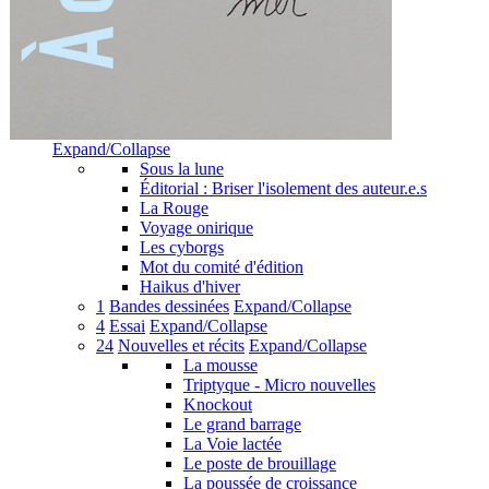
Expand/Collapse
Sous la lune
Éditorial : Briser l'isolement des auteur.e.s
La Rouge
Voyage onirique
Les cyborgs
Mot du comité d'édition
Haikus d'hiver
1
Bandes dessinées
Expand/Collapse
4
Essai
Expand/Collapse
24
Nouvelles et récits
Expand/Collapse
La mousse
Triptyque - Micro nouvelles
Knockout
Le grand barrage
La Voie lactée
Le poste de brouillage
La poussée de croissance