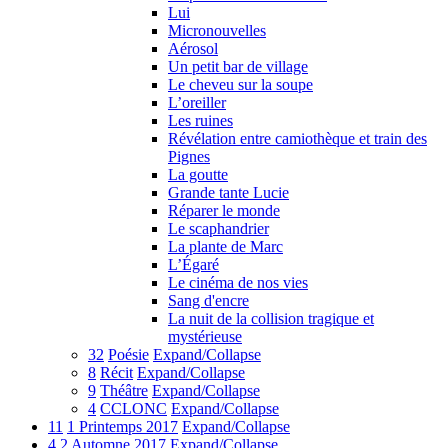
Lui
Micronouvelles
Aérosol
Un petit bar de village
Le cheveu sur la soupe
L’oreiller
Les ruines
Révélation entre camiothèque et train des
Pignes
La goutte
Grande tante Lucie
Réparer le monde
Le scaphandrier
La plante de Marc
L’Égaré
Le cinéma de nos vies
Sang d'encre
La nuit de la collision tragique et
mystérieuse
32
Poésie
Expand/Collapse
8
Récit
Expand/Collapse
9
Théâtre
Expand/Collapse
4
CCLONC
Expand/Collapse
11
1 Printemps 2017
Expand/Collapse
4
2 Automne 2017
Expand/Collapse