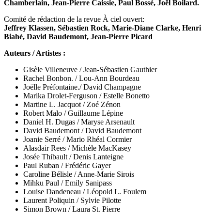
Chamberlain, Jean-Pierre Caissie, Paul Bossé, Joël Boilard.
Comité de rédaction de la revue À ciel ouvert:
Jeffrey Klassen, Sébastien Rock, Marie-Diane Clarke, Henri
Biahé, David Baudemont, Jean-Pierre Picard
Auteurs / Artistes :
Gisèle Villeneuve / Jean-Sébastien Gauthier
Rachel Bonbon. / Lou-Ann Bourdeau
Joëlle Préfontaine./ David Champagne
Marika Drolet-Ferguson / Estelle Bonetto
Martine L. Jacquot / Zoé Zénon
Robert Malo / Guillaume Lépine
Daniel H. Dugas / Maryse Arsenault
David Baudemont / David Baudemont
Joanie Serré / Mario Rhéal Cormier
Alasdair Rees /
Michèle MacKasey
Josée Thibault / Denis Lanteigne
Paul Ruban / Frédéric Gayer
Caroline Bélisle / Anne-Marie Sirois
Mihku Paul / Emily Sanipass
Louise Dandeneau /
Léopold L. Foulem
Laurent Poliquin / Sylvie Pilotte
Simon Brown / Laura St. Pierre