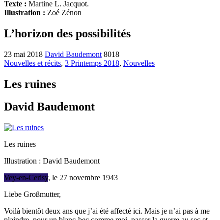
Texte :
Martine L. Jacquot.
Illustration :
Zoé Zénon
L’horizon des possibilités
23 mai 2018
David Baudemont
8018
Nouvelles et récits
,
3 Printemps 2018
,
Nouvelles
Les ruines
David Baudemont
Les ruines
Illustration : David Baudemont
Vey-en-Cerisy
, le 27 novembre 1943
Liebe Großmutter,
Voilà bientôt deux ans que j’ai été affecté ici. Mais je n’ai pas à me
plaindre, pour un blanc-bec comme moi, passer la guerre au sec et