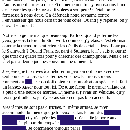
l’aurais interdit, n’est-ce pas ?) et même une fois y avons-nous fumé
des cigarettes que Franz avait volées à son père ! C’était notre
forteresse à nous deux. On défendait notre royaume contre
l’envahisseur qui nous cernait de tous côtés. Quand j’y repense, on y
croyait vraiment !
Notre village me manque beaucoup. Parfois, quand je ferme les
yeux, je vois la forêt du Steinwerk comme si j’y étais. C’est étonnant
comme la mémoire peut retenir les détails de certains lieux. Pourquoi
le Steinwerk ? Quand Franz est parti à Stuttgart, je n’y suis retourné
que trois ou quatre fois pour y chercher des champignons. Mais c’est
là et pas ailleurs que mes souvenirs me ramènent.
J’espère que tu arrives à améliorer un peu ton ordinaire avec des
œufs ou des saucisses des fermes voisines. Ici, nous sortons
rarement du
QG
, car on doit obtenir une autorisation spéciale. Il faut
un laissez-passer pour tout ici. De toute façon, le premier village est
à plus d’une heure de marche. Et même si j’avais un véhicule, qu’y
ferais-je d’ailleurs, je n’y serais sûrement pas bien accueilli.
Mes tâches ne sont pas difficiles, ni même ardues. Je m’en
accommode du mieux que je le peux. Je fais le tour des
postes de
transmission
et y récupère les
messages
qu’ensuite je porte aux
officiers
, la plupart du temps le
Général Schreier ou un des
Oberleutnant
. Je commence toujours par la
centrale téléphonique