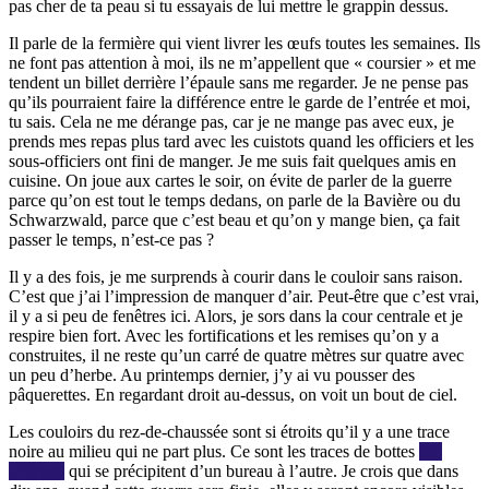
pas cher de ta peau si tu essayais de lui mettre le grappin dessus.
Il parle de la fermière qui vient livrer les œufs toutes les semaines. Ils
ne font pas attention à moi, ils ne m’appellent que « coursier » et me
tendent un billet derrière l’épaule sans me regarder. Je ne pense pas
qu’ils pourraient faire la différence entre le garde de l’entrée et moi,
tu sais. Cela ne me dérange pas, car je ne mange pas avec eux, je
prends mes repas plus tard avec les cuistots quand les officiers et les
sous-officiers ont fini de manger. Je me suis fait quelques amis en
cuisine. On joue aux cartes le soir, on évite de parler de la guerre
parce qu’on est tout le temps dedans, on parle de la Bavière ou du
Schwarzwald, parce que c’est beau et qu’on y mange bien, ça fait
passer le temps, n’est-ce pas ?
Il y a des fois, je me surprends à courir dans le couloir sans raison.
C’est que j’ai l’impression de manquer d’air. Peut-être que c’est vrai,
il y a si peu de fenêtres ici. Alors, je sors dans la cour centrale et je
respire bien fort. Avec les fortifications et les remises qu’on y a
construites, il ne reste qu’un carré de quatre mètres sur quatre avec
un peu d’herbe. Au printemps dernier, j’y ai vu pousser des
pâquerettes. En regardant droit au-dessus, on voit un bout de ciel.
Les couloirs du rez-de-chaussée sont si étroits qu’il y a une trace
noire au milieu qui ne part plus. Ce sont les traces de bottes
des
officiers
qui se précipitent d’un bureau à l’autre. Je crois que dans