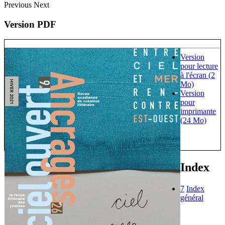
Previous
Next
Version PDF
Version
pour lecture
à l'écran (2
Mo)
Version
pour
imprimante
(24 Mo)
Index
7
Index
général