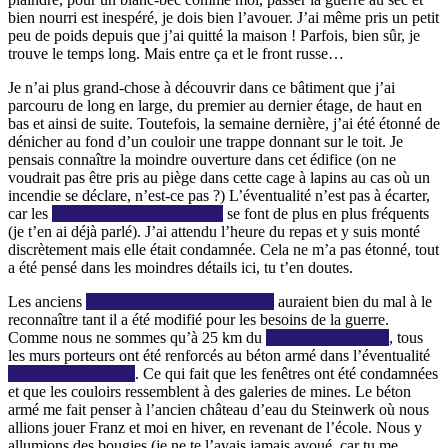
bien nourri est inespéré, je dois bien l’avouer. J’ai même pris un petit
peu de poids depuis que j’ai quitté la maison ! Parfois, bien sûr, je
trouve le temps long. Mais entre ça et le front russe…
Je n’ai plus grand-chose à découvrir dans ce bâtiment que j’ai
parcouru de long en large, du premier au dernier étage, de haut en
bas et ainsi de suite. Toutefois, la semaine dernière, j’ai été étonné de
dénicher au fond d’un couloir une trappe donnant sur le toit. Je
pensais connaître la moindre ouverture dans cet édifice (on ne
voudrait pas être pris au piège dans cette cage à lapins au cas où un
incendie se déclare, n’est-ce pas ?) L’éventualité n’est pas à écarter,
car les
bombardements américains
se font de plus en plus fréquents
(je t’en ai déjà parlé). J’ai attendu l’heure du repas et y suis monté
discrètement mais elle était condamnée. Cela ne m’a pas étonné, tout
a été pensé dans les moindres détails ici, tu t’en doutes.
Les anciens
pensionnaires de vieil hospice
auraient bien du mal à le
reconnaître tant il a été modifié pour les besoins de la guerre.
Comme nous ne sommes qu’à 25 km du
mur de l’Atlantique
, tous
les murs porteurs ont été renforcés au béton armé dans l’éventualité
d’un bombardement
. Ce qui fait que les fenêtres ont été condamnées
et que les couloirs ressemblent à des galeries de mines. Le béton
armé me fait penser à l’ancien château d’eau du Steinwerk où nous
allions jouer Franz et moi en hiver, en revenant de l’école. Nous y
allumions des bougies (je ne te l’avais jamais avoué, car tu me