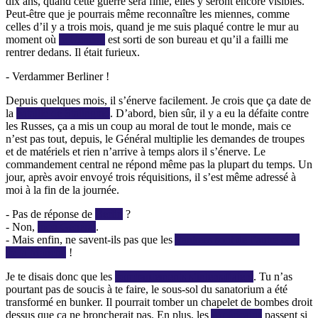
dix ans, quand cette guerre sera finie, elles y seront encore visibles.
Peut-être que je pourrais même reconnaître les miennes, comme
celles d’il y a trois mois, quand je me suis plaqué contre le mur au
moment où
le Général
est sorti de son bureau et qu’il a failli me
rentrer dedans. Il était furieux.
- Verdammer Berliner !
Depuis quelques mois, il s’énerve facilement. Je crois que ça date de
la
bataille de Stalingrad
. D’abord, bien sûr, il y a eu la défaite contre
les Russes, ça a mis un coup au moral de tout le monde, mais ce
n’est pas tout, depuis, le Général multiplie les demandes de troupes
et de matériels et rien n’arrive à temps alors il s’énerve. Le
commandement central ne répond même pas la plupart du temps. Un
jour, après avoir envoyé trois réquisitions, il s’est même adressé à
moi à la fin de la journée.
- Pas de réponse de
Berlin
?
- Non,
mon Général
.
- Mais enfin, ne savent-ils pas que les
Yankees sont de l’autre côté
de la Manche
!
Je te disais donc que les
bombardements s’intensifiaient
. Tu n’as
pourtant pas de soucis à te faire, le sous-sol du sanatorium a été
transformé en bunker. Il pourrait tomber un chapelet de bombes droit
dessus que ça ne broncherait pas. En plus, les
Américains
passent si