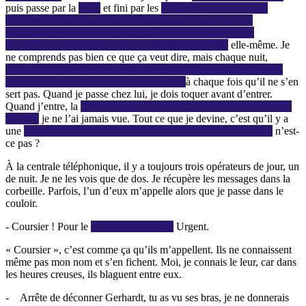
puis passe par la
radio
et fini par les
transmissions Enigma, la
fameuse machine à code par où passent tous les messages
télégraphiques de Berlin. On dit que le code d’Enigma est
indéchiffrable par quelqu’un d’autre que la machine
elle-même. Je
ne comprends pas bien ce que ça veut dire, mais chaque nuit,
l’officier qui s’en occupe (c’est le même depuis deux ans et je ne
connais même pas son nom) la cadenasse
à chaque fois qu’il ne s’en
sert pas. Quand je passe chez lui, je dois toquer avant d’entrer.
Quand j’entre, la
machine est toujours recouverte de son couvercle
de bois,
je ne l’ai jamais vue. Tout ce que je devine, c’est qu’il y a
une
machine à écrire parce que j’entends le sous-officier taper,
n’est-
ce pas ?
À la centrale téléphonique, il y a toujours trois opérateurs de jour, un
de nuit. Je ne les vois que de dos. Je récupère les messages dans la
corbeille. Parfois, l’un d’eux m’appelle alors que je passe dans le
couloir.
- Coursier ! Pour le
bureau du Général.
Urgent.
« Coursier », c’est comme ça qu’ils m’appellent. Ils ne connaissent
même pas mon nom et s’en fichent. Moi, je connais le leur, car dans
les heures creuses, ils blaguent entre eux.
- Arrête de déconner Gerhardt, tu as vu ses bras, je ne donnerais