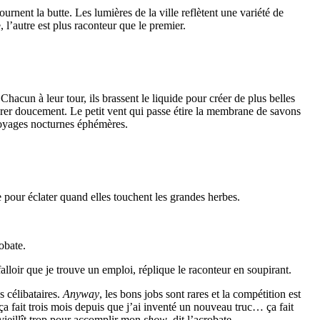
urnent la butte. Les lumières de la ville reflètent une variété de
, l’autre est plus raconteur que le premier.
acun à leur tour, ils brassent le liquide pour créer de plus belles
arer doucement. Le petit vent qui passe étire la membrane de savons
 voyages nocturnes éphémères.
ne pour éclater quand elles touchent les grandes herbes.
obate.
loir que je trouve un emploi, réplique le raconteur en soupirant.
 célibataires.
Anyway
, les bons jobs sont rares et la compétition est
a fait trois mois depuis que j’ai inventé un nouveau truc… ça fait
vieillît trop pour accomplir mon
show
, dit l’acrobate.