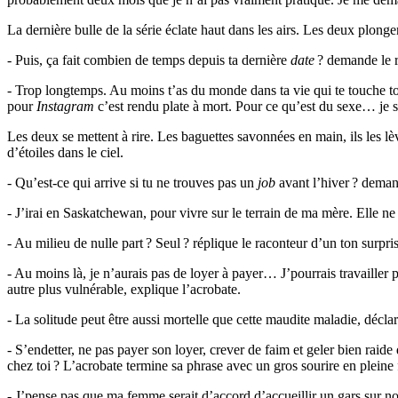
La dernière bulle de la série éclate haut dans les airs. Les deux plonge
- Puis, ça fait combien de temps depuis ta dernière
date
? demande le r
- Trop longtemps. Au moins t’as du monde dans ta vie qui te touche toi, 
pour
Instagram
c’est rendu plate à mort. Pour ce qu’est du sexe… je s
Les deux se mettent à rire. Les baguettes savonnées en main, ils les lè
d’étoiles dans le ciel.
- Qu’est-ce qui arrive si tu ne trouves pas un
job
avant l’hiver ? deman
- J’irai en Saskatchewan, pour vivre sur le terrain de ma mère. Elle ne s
- Au milieu de nulle part ? Seul ? réplique le raconteur d’un ton surpris
- Au moins là, je n’aurais pas de loyer à payer… J’pourrais travailler 
autre plus vulnérable, explique l’acrobate.
- La solitude peut être aussi mortelle que cette maudite maladie, déclar
- S’endetter, ne pas payer son loyer, crever de faim et geler bien rai
chez toi ? L’acrobate termine sa phrase avec un gros sourire en pleine 
- J’pense pas que ma femme serait d’accord d’accueillir un gars sur n