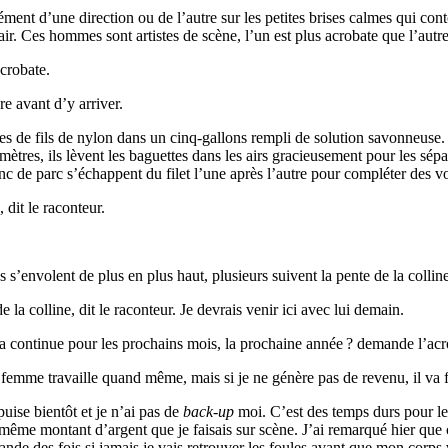
ent d’une direction ou de l’autre sur les petites brises calmes qui conto
air. Ces hommes sont artistes de scène, l’un est plus acrobate que l’autre
acrobate.
bre avant d’y arriver.
s de fils de nylon dans un cinq-gallons rempli de solution savonneuse. Ch
ètres, ils lèvent les baguettes dans les airs gracieusement pour les sép
banc de parc s’échappent du filet l’une après l’autre pour compléter des
 dit le raconteur.
nes s’envolent de plus en plus haut, plusieurs suivent la pente de la colli
 la colline, dit le raconteur. Je devrais venir ici avec lui demain.
 continue pour les prochains mois, la prochaine année ? demande l’acr
emme travaille quand même, mais si je ne génère pas de revenu, il va fal
uise bientôt et je n’ai pas de
back-up
moi. C’est des temps durs pour les
ême montant d’argent que je faisais sur scène. J’ai remarqué hier que ç
de des fois si jamais je vais retrouver les foules avant que mon corps 