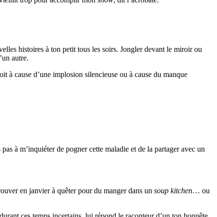
les histoires à ton petit tous les soirs. Jongler devant le miroir ou
’un autre.
e soit à cause d’une implosion silencieuse ou à cause du manque
s pas à m’inquiéter de pogner cette maladie et de la partager avec un
etrouver en janvier à quêter pour du manger dans un
soup kitchen
… ou
 durant ces temps incertains, lui répond le raconteur d’un ton honnête