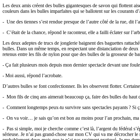
Les deux amis créent des bulles gigantesques de savon qui flottent aisém
couleurs dans les bulles imparfaites qui se ballotent sur les courants d’
- Une des tiennes s’est rendue presque de l’autre côté de la rue, dit l’
- C’était de la chance, répond le raconteur, elle a failli éclater sur l’ar
Les deux adeptes de trucs de jonglerie baignent des baguettes rattachée
bulles. Dans un même temps, en respectant une distanciation de deux m
retenus entre les fils de nylon pour que des bulles de la grosseur de 
- Ça fait plusieurs mois depuis mon dernier spectacle devant une foule,
- Moi aussi, répond l’acrobate.
D’autres bulles se font confectionner. Ils les observent flotter. Certai
- Mon fils de cinq ans aimerait beaucoup ça, faire des bulles du haut de
- Comment longtemps peux-tu survivre sans spectacles payants ? Si ça
- On va voir… je sais qu’on est bon au moins pour l’an prochain, ma f
- Pas si simple, moi je cherche comme c’est là, l’argent du fédéral s’ép
sérieuse. Je n’ai pas grand-chose sur mon CV qui va me décrocher le m
probablement deux mois que je n’ai pas vraiment pratiqué. Je me deman