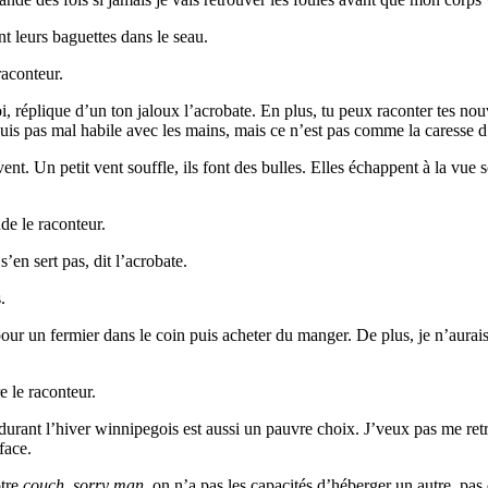
nt leurs baguettes dans le seau.
aconteur.
réplique d’un ton jaloux l’acrobate. En plus, tu peux raconter tes nouvel
uis pas mal habile avec les mains, mais ce n’est pas comme la caresse d
vent. Un petit vent souffle, ils font des bulles. Elles échappent à la vu
de le raconteur.
’en sert pas, dit l’acrobate.
.
pour un fermier dans le coin puis acheter du manger. De plus, je n’aurai
e le raconteur.
de durant l’hiver winnipegois est aussi un pauvre choix. J’veux pas me r
face.
otre
couch
,
sorry man
, on n’a pas les capacités d’héberger un autre, pas