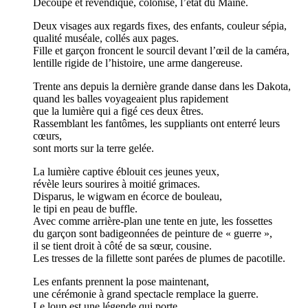
Découpé et revendiqué, colonisé, l’état du Maine.
Deux visages aux regards fixes, des enfants, couleur sépia,
qualité muséale, collés aux pages.
Fille et garçon froncent le sourcil devant l’œil de la caméra,
lentille rigide de l’histoire, une arme dangereuse.
Trente ans depuis la dernière grande danse dans les Dakota,
quand les balles voyageaient plus rapidement
que la lumière qui a figé ces deux êtres.
Rassemblant les fantômes, les suppliants ont enterré leurs
cœurs,
sont morts sur la terre gelée.
La lumière captive éblouit ces jeunes yeux,
révèle leurs sourires à moitié grimaces.
Disparus, le wigwam en écorce de bouleau,
le tipi en peau de buffle.
Avec comme arrière-plan une tente en jute, les fossettes
du garçon sont badigeonnées de peinture de « guerre »,
il se tient droit à côté de sa sœur, cousine.
Les tresses de la fillette sont parées de plumes de pacotille.
Les enfants prennent la pose maintenant,
une cérémonie à grand spectacle remplace la guerre.
Le loup est une légende qui porte