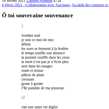
10 février 2021
Laurent Poliquin
4724
6 Hiver 2021 - Collaboration avec Ancrages
,
Au-delà des contours et
Ô toi souveraine souvenance
I
Sombre nuit
je suis ce mot de rien
débris
les sons se tiennent à la fenêtre
le temps souffle son absence
la journée souffle dans les yeux
la mort n’est pas je n’écris plus
noir dans les nuages
roule et remue
pâleur de pluie
creusant
goute à goutte
l’île paisible de ma jeunesse
II
vite une autre vie légère