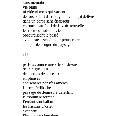
sans mémoire
vie pluie
ni vide ni mots qui varient
dehors enfant dans le grand vent qui délivre
dans un corps sans épaisseur
comme si au fond de la voix nouvelle
les mêmes mots diluviens
obscurcissent le passé
avec juste assez de jour pour croire
à la parole borgne du paysage
III
parfois comme une aile au-dessus
de la digue. Nu.
des herbes des oiseaux
en phrases
apaisent les pensées amères
la mer s’effiloche
paysage de démesure déferlant
le moulin le torrent
l’enfant son ballon
les frissons d’osier
avancent
l’hymne en chevelure