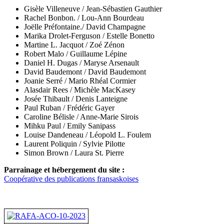
Gisèle Villeneuve / Jean-Sébastien Gauthier
Rachel Bonbon. / Lou-Ann Bourdeau
Joëlle Préfontaine./ David Champagne
Marika Drolet-Ferguson / Estelle Bonetto
Martine L. Jacquot / Zoé Zénon
Robert Malo / Guillaume Lépine
Daniel H. Dugas / Maryse Arsenault
David Baudemont / David Baudemont
Joanie Serré / Mario Rhéal Cormier
Alasdair Rees /
Michèle MacKasey
Josée Thibault / Denis Lanteigne
Paul Ruban / Frédéric Gayer
Caroline Bélisle / Anne-Marie Sirois
Mihku Paul / Emily Sanipass
Louise Dandeneau /
Léopold L. Foulem
Laurent Poliquin / Sylvie Pilotte
Simon Brown / Laura St. Pierre
Parrainage et hébergement du site :
Coopérative des publications fransaskoises