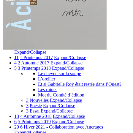
Expand/Collapse
11
1 Printemps 2017
Expand/Collapse
4
2 Automne 2017
Expand/Collapse
5
3 Printemps 2018
Expand/Collapse
Le cheveu sur la soupe
L’oreiller
Et si Gabrielle Roy était restée dans l’Ouest?
Les ruines
Mot du Comité d’édition
3
Nouvelles
Expand/Collapse
3
Poésie
Expand/Collapse
3
Essai
Expand/Collapse
13
4 Automne 2018
Expand/Collapse
6
5 Printemps 2019
Expand/Collapse
20
6 Hiver 2021 - Collaboration avec Ancrages
Expand/Collapse