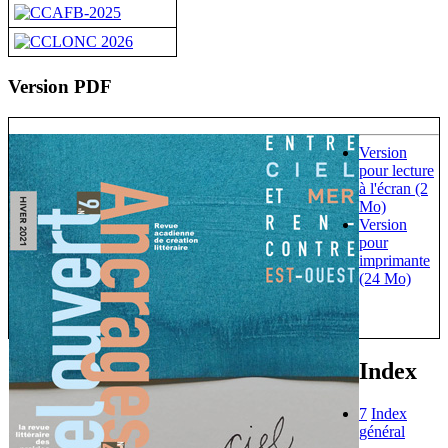
Version PDF
Version
pour lecture
à l'écran (2
Mo)
Version
pour
imprimante
(24 Mo)
Index
7
Index
général