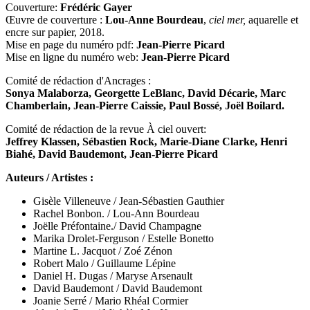
Couverture:
Frédéric Gayer
Œuvre de couverture :
Lou-Anne Bourdeau
,
ciel mer,
aquarelle et
encre sur papier, 2018.
Mise en page du numéro pdf:
Jean-Pierre Picard
Mise en ligne du numéro web:
Jean-Pierre Picard
Comité de rédaction d'Ancrages :
Sonya Malaborza, Georgette LeBlanc, David Décarie, Marc
Chamberlain, Jean-Pierre Caissie, Paul Bossé, Joël Boilard.
Comité de rédaction de la revue À ciel ouvert:
Jeffrey Klassen, Sébastien Rock, Marie-Diane Clarke, Henri
Biahé, David Baudemont, Jean-Pierre Picard
Auteurs / Artistes :
Gisèle Villeneuve / Jean-Sébastien Gauthier
Rachel Bonbon. / Lou-Ann Bourdeau
Joëlle Préfontaine./ David Champagne
Marika Drolet-Ferguson / Estelle Bonetto
Martine L. Jacquot / Zoé Zénon
Robert Malo / Guillaume Lépine
Daniel H. Dugas / Maryse Arsenault
David Baudemont / David Baudemont
Joanie Serré / Mario Rhéal Cormier