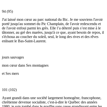
94 (95)
J'ai laissé mon cœur au parc national du Bic. Je me souviens l'avoir
porté jusqu'au sommet du Pic Champlain, de l'avoir redescendu et
de l'avoir enfoui parmi les grès. Elle l’a déterré puis s’est mise à le
tâtonner, au gré des marées, jusqu'à ce que, ayant besoin de repos, il
s'échoua au coucher du soleil, seul, le long des rives et des rêves
enlisant le Bas-Saint-Laurent.
jours sauvages
mon cœur dans Ses montagnes
et Ses mers
101 (102)
Ayant grandi dans une société largement homogène, francophone,
chrétienne devenue socialiste, c'est-à-dire le Québec des années
1980, je suis tombé dans le gouffre sans cesse grandissant entre les