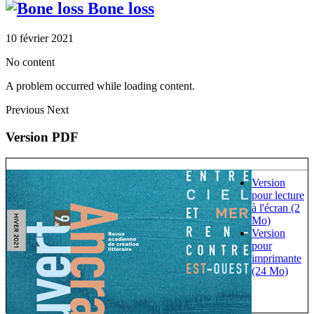
Bone loss
10 février 2021
No content
A problem occurred while loading content.
Previous
Next
Version PDF
Version
pour lecture
à l'écran (2
Mo)
Version
pour
imprimante
(24 Mo)