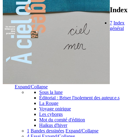
Index
7
Index
général
Expand/Collapse
Sous la lune
Éditorial : Briser l'isolement des auteur.e.s
La Rouge
Voyage onirique
Les cyborgs
Mot du comité d'édition
Haikus d'hiver
1
Bandes dessinées
Expand/Collapse
4
Essai
Expand/Collapse