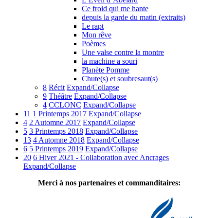
Ce froid qui me hante
depuis la garde du matin (extraits)
Le rapt
Mon rêve
Poèmes
Une valse contre la montre
la machine a souri
Planète Pomme
Chute(s) et soubresaut(s)
8
Récit
Expand/Collapse
9
Théâtre
Expand/Collapse
4
CCLONC
Expand/Collapse
11
1 Printemps 2017
Expand/Collapse
4
2 Automne 2017
Expand/Collapse
5
3 Printemps 2018
Expand/Collapse
13
4 Automne 2018
Expand/Collapse
6
5 Printemps 2019
Expand/Collapse
20
6 Hiver 2021 - Collaboration avec Ancrages
Expand/Collapse
Merci à nos partenaires et commanditaires: