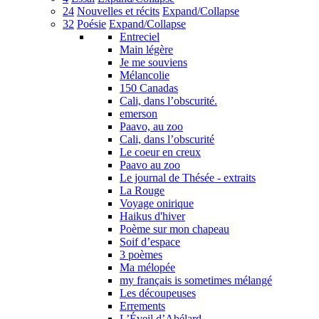
24
Nouvelles et récits
Expand/Collapse
32
Poésie
Expand/Collapse
Entreciel
Main légère
Je me souviens
Mélancolie
150 Canadas
Cali, dans l’obscurité.
emerson
Paavo, au zoo
Cali, dans l’obscurité
Le coeur en creux
Paavo au zoo
Le journal de Thésée - extraits
La Rouge
Voyage onirique
Haikus d'hiver
Poème sur mon chapeau
Soif d’espace
3 poèmes
Ma mélopée
my français is sometimes mélangé
Les découpeuses
Errements
L’Éveil d’Abélard