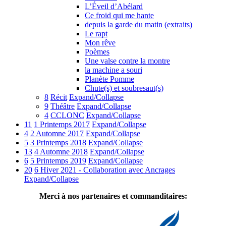
L’Éveil d’Abélard
Ce froid qui me hante
depuis la garde du matin (extraits)
Le rapt
Mon rêve
Poèmes
Une valse contre la montre
la machine a souri
Planète Pomme
Chute(s) et soubresaut(s)
8
Récit
Expand/Collapse
9
Théâtre
Expand/Collapse
4
CCLONC
Expand/Collapse
11
1 Printemps 2017
Expand/Collapse
4
2 Automne 2017
Expand/Collapse
5
3 Printemps 2018
Expand/Collapse
13
4 Automne 2018
Expand/Collapse
6
5 Printemps 2019
Expand/Collapse
20
6 Hiver 2021 - Collaboration avec Ancrages
Expand/Collapse
Merci à nos partenaires et commanditaires: