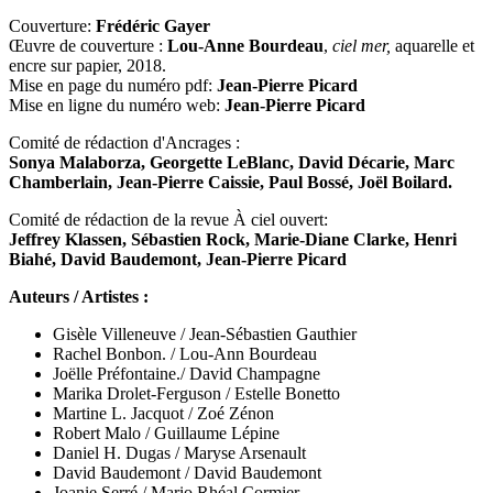
Couverture:
Frédéric Gayer
Œuvre de couverture :
Lou-Anne Bourdeau
,
ciel mer,
aquarelle et
encre sur papier, 2018.
Mise en page du numéro pdf:
Jean-Pierre Picard
Mise en ligne du numéro web:
Jean-Pierre Picard
Comité de rédaction d'Ancrages :
Sonya Malaborza, Georgette LeBlanc, David Décarie, Marc
Chamberlain, Jean-Pierre Caissie, Paul Bossé, Joël Boilard.
Comité de rédaction de la revue À ciel ouvert:
Jeffrey Klassen, Sébastien Rock, Marie-Diane Clarke, Henri
Biahé, David Baudemont, Jean-Pierre Picard
Auteurs / Artistes :
Gisèle Villeneuve / Jean-Sébastien Gauthier
Rachel Bonbon. / Lou-Ann Bourdeau
Joëlle Préfontaine./ David Champagne
Marika Drolet-Ferguson / Estelle Bonetto
Martine L. Jacquot / Zoé Zénon
Robert Malo / Guillaume Lépine
Daniel H. Dugas / Maryse Arsenault
David Baudemont / David Baudemont
Joanie Serré / Mario Rhéal Cormier