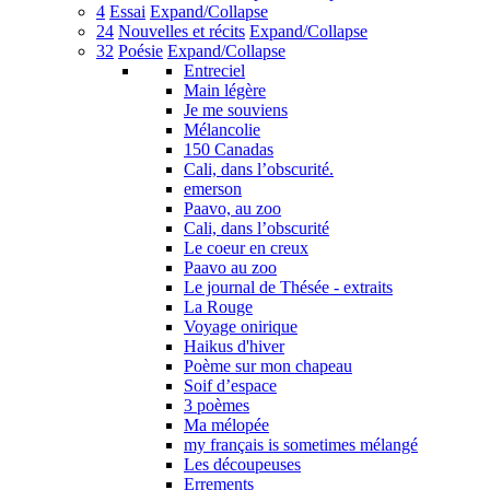
4
Essai
Expand/Collapse
24
Nouvelles et récits
Expand/Collapse
32
Poésie
Expand/Collapse
Entreciel
Main légère
Je me souviens
Mélancolie
150 Canadas
Cali, dans l’obscurité.
emerson
Paavo, au zoo
Cali, dans l’obscurité
Le coeur en creux
Paavo au zoo
Le journal de Thésée - extraits
La Rouge
Voyage onirique
Haikus d'hiver
Poème sur mon chapeau
Soif d’espace
3 poèmes
Ma mélopée
my français is sometimes mélangé
Les découpeuses
Errements