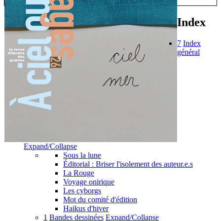
Index
7
Index
général
Expand/Collapse
Sous la lune
Éditorial : Briser l'isolement des auteur.e.s
La Rouge
Voyage onirique
Les cyborgs
Mot du comité d'édition
Haikus d'hiver
1
Bandes dessinées
Expand/Collapse