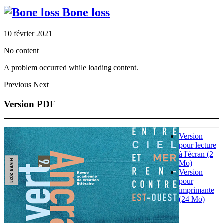
Bone loss
10 février 2021
No content
A problem occurred while loading content.
Previous
Next
Version PDF
Version
pour lecture
à l'écran (2
Mo)
Version
pour
imprimante
(24 Mo)