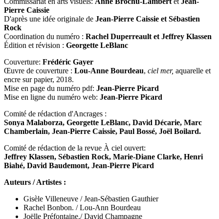
Commissariat en arts visuels:
Anne Brochu-Lambert
et
Jean-
Pierre Caissie
D'après une idée originale de
Jean-Pierre Caissie et Sébastien
Rock
Coordination du numéro :
Rachel Duperreault et Jeffrey Klassen
Édition et révision :
Georgette LeBlanc
Couverture:
Frédéric Gayer
Œuvre de couverture :
Lou-Anne Bourdeau
,
ciel mer,
aquarelle et
encre sur papier, 2018.
Mise en page du numéro pdf:
Jean-Pierre Picard
Mise en ligne du numéro web:
Jean-Pierre Picard
Comité de rédaction d'Ancrages :
Sonya Malaborza, Georgette LeBlanc, David Décarie, Marc
Chamberlain, Jean-Pierre Caissie, Paul Bossé, Joël Boilard.
Comité de rédaction de la revue À ciel ouvert:
Jeffrey Klassen, Sébastien Rock, Marie-Diane Clarke, Henri
Biahé, David Baudemont, Jean-Pierre Picard
Auteurs / Artistes :
Gisèle Villeneuve / Jean-Sébastien Gauthier
Rachel Bonbon. / Lou-Ann Bourdeau
Joëlle Préfontaine./ David Champagne