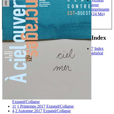
Version
pour
imprimante
(24 Mo)
Index
7
Index
général
Expand/Collapse
11
1 Printemps 2017
Expand/Collapse
4
2 Automne 2017
Expand/Collapse