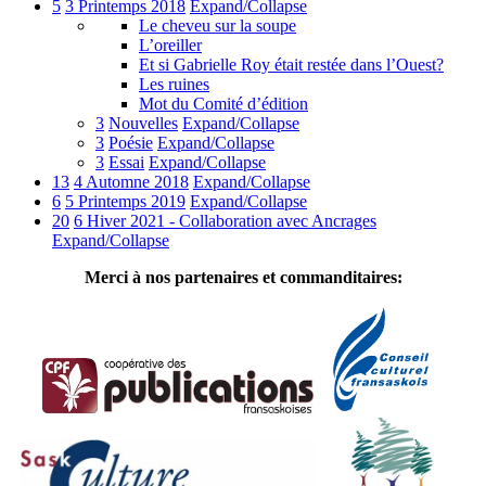
5
3 Printemps 2018
Expand/Collapse
Le cheveu sur la soupe
L’oreiller
Et si Gabrielle Roy était restée dans l’Ouest?
Les ruines
Mot du Comité d’édition
3
Nouvelles
Expand/Collapse
3
Poésie
Expand/Collapse
3
Essai
Expand/Collapse
13
4 Automne 2018
Expand/Collapse
6
5 Printemps 2019
Expand/Collapse
20
6 Hiver 2021 - Collaboration avec Ancrages
Expand/Collapse
Merci à nos partenaires et commanditaires: