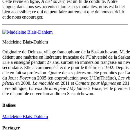
Cette revue en ligne,
À ciel ouvert
, est un fil de conduite. Notre
langue, dans tous ses accents et toutes ses modalités, nous est bel et
bien accessible; ce qui ne peut faire autrement que de nous enrichir
et de nous encourager.
Madeleine Blais-Dahlem
Originaire de Delmas, village francophone de la Saskatchewan, Made
détient une maîtrise en littérature française de l’Université de la Sask
Elle a enseigné pendant 27 ans, surtout en immersion française au niv
secondaire. Elle a commencé à écrire pour le théâtre en 1992. Depuis
elle en fait sa profession. Quatre de ses pièces ont été produites par 
du Jour :
Foyer
en 2005 (en coproduction avec L’UniThéâtre),
Les vi
péteux
en 2008,
La maculée
en 2011 et
Cantate pour légumes
en 201
livre bilingue,
La voix de mon père / My father’s Voice
, est le premier 
être disponible en version audio en Saskatchewan.
Balises
Madeleine Blais-Dahlem
Partager