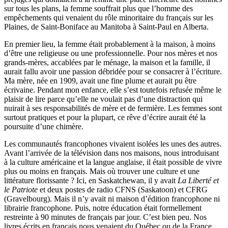
sur tous les plans, la femme souffrait plus que l’homme des
empêchements qui venaient du rôle minoritaire du français sur les
Plaines, de Saint-Boniface au Manitoba à Saint-Paul en Alberta.
En premier lieu, la femme était probablement à la maison, à moins
d’être une religieuse ou une professionnelle. Pour nos mères et nos
grands-mères, accablées par le ménage, la maison et la famille, il
aurait fallu avoir une passion débridée pour se consacrer à l’écriture.
Ma mère, née en 1909, avait une fine plume et aurait pu être
écrivaine. Pendant mon enfance, elle s’est toutefois refusée même le
plaisir de lire parce qu’elle ne voulait pas d’une distraction qui
nuirait à ses responsabilités de mère et de fermière. Les femmes sont
surtout pratiques et pour la plupart, ce rêve d’écrire aurait été la
poursuite d’une chimère.
Les communautés francophones vivaient isolées les unes des autres.
Avant l’arrivée de la télévision dans nos maisons, nous introduisant
à la culture américaine et la langue anglaise, il était possible de vivre
plus ou moins en français. Mais où trouver une culture et une
littérature florissante ? Ici, en Saskatchewan, il y avait
La Liberté et
le Patriote
et deux postes de radio CFNS (Saskatoon) et CFRG
(Gravelbourg). Mais il n’y avait ni maison d’édition francophone ni
librairie francophone. Puis, notre éducation était formellement
restreinte à 90 minutes de français par jour. C’est bien peu. Nos
livres écrits en français nous venaient du Québec ou de la France,