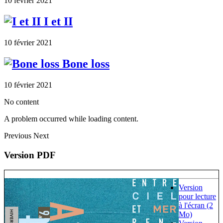
10 février 2021
I et II
10 février 2021
Bone loss
10 février 2021
No content
A problem occurred while loading content.
Previous
Next
Version PDF
Version
pour lecture
à l'écran (2
Mo)