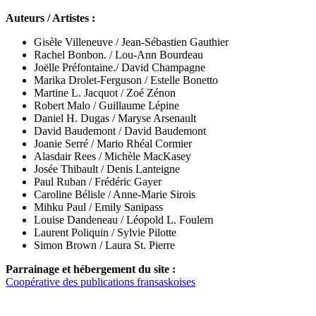
Auteurs / Artistes :
Gisèle Villeneuve / Jean-Sébastien Gauthier
Rachel Bonbon. / Lou-Ann Bourdeau
Joëlle Préfontaine./ David Champagne
Marika Drolet-Ferguson / Estelle Bonetto
Martine L. Jacquot / Zoé Zénon
Robert Malo / Guillaume Lépine
Daniel H. Dugas / Maryse Arsenault
David Baudemont / David Baudemont
Joanie Serré / Mario Rhéal Cormier
Alasdair Rees /
Michèle MacKasey
Josée Thibault / Denis Lanteigne
Paul Ruban / Frédéric Gayer
Caroline Bélisle / Anne-Marie Sirois
Mihku Paul / Emily Sanipass
Louise Dandeneau /
Léopold L. Foulem
Laurent Poliquin / Sylvie Pilotte
Simon Brown / Laura St. Pierre
Parrainage et hébergement du site :
Coopérative des publications fransaskoises