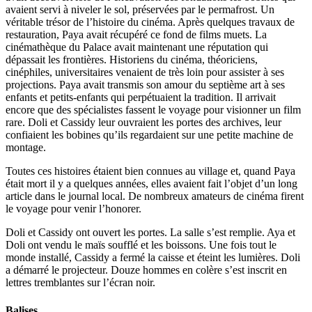
avaient servi à niveler le sol, préservées par le permafrost. Un
véritable trésor de l’histoire du cinéma. Après quelques travaux de
restauration, Paya avait récupéré ce fond de films muets. La
cinémathèque du Palace avait maintenant une réputation qui
dépassait les frontières. Historiens du cinéma, théoriciens,
cinéphiles, universitaires venaient de très loin pour assister à ses
projections. Paya avait transmis son amour du septième art à ses
enfants et petits-enfants qui perpétuaient la tradition. Il arrivait
encore que des spécialistes fassent le voyage pour visionner un film
rare. Doli et Cassidy leur ouvraient les portes des archives, leur
confiaient les bobines qu’ils regardaient sur une petite machine de
montage.
Toutes ces histoires étaient bien connues au village et, quand Paya
était mort il y a quelques années, elles avaient fait l’objet d’un long
article dans le journal local. De nombreux amateurs de cinéma firent
le voyage pour venir l’honorer.
Doli et Cassidy ont ouvert les portes. La salle s’est remplie. Aya et
Doli ont vendu le maïs soufflé et les boissons. Une fois tout le
monde installé, Cassidy a fermé la caisse et éteint les lumières. Doli
a démarré le projecteur. Douze hommes en colère s’est inscrit en
lettres tremblantes sur l’écran noir.
Balises