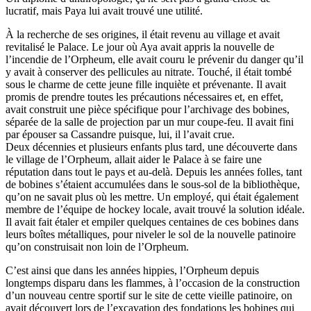
lucratif, mais Paya lui avait trouvé une utilité.
À la recherche de ses origines, il était revenu au village et avait
revitalisé le Palace. Le jour où Aya avait appris la nouvelle de
l’incendie de l’Orpheum, elle avait couru le prévenir du danger qu’il
y avait à conserver des pellicules au nitrate. Touché, il était tombé
sous le charme de cette jeune fille inquiète et prévenante. Il avait
promis de prendre toutes les précautions nécessaires et, en effet,
avait construit une pièce spécifique pour l’archivage des bobines,
séparée de la salle de projection par un mur coupe-feu. Il avait fini
par épouser sa Cassandre puisque, lui, il l’avait crue.
Deux décennies et plusieurs enfants plus tard, une découverte dans
le village de l’Orpheum, allait aider le Palace à se faire une
réputation dans tout le pays et au-delà. Depuis les années folles, tant
de bobines s’étaient accumulées dans le sous-sol de la bibliothèque,
qu’on ne savait plus où les mettre. Un employé, qui était également
membre de l’équipe de hockey locale, avait trouvé la solution idéale.
Il avait fait étaler et empiler quelques centaines de ces bobines dans
leurs boîtes métalliques, pour niveler le sol de la nouvelle patinoire
qu’on construisait non loin de l’Orpheum.
C’est ainsi que dans les années hippies, l’Orpheum depuis
longtemps disparu dans les flammes, à l’occasion de la construction
d’un nouveau centre sportif sur le site de cette vieille patinoire, on
avait découvert lors de l’excavation des fondations les bobines qui