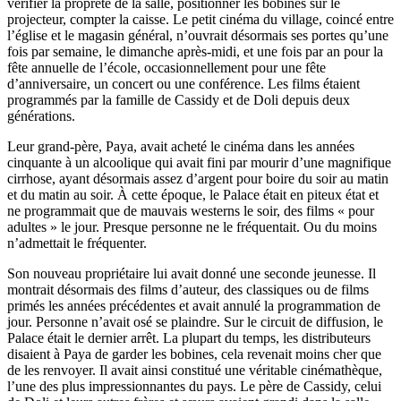
vérifier la propreté de la salle, positionner les bobines sur le
projecteur, compter la caisse. Le petit cinéma du village, coincé entre
l’église et le magasin général, n’ouvrait désormais ses portes qu’une
fois par semaine, le dimanche après-midi, et une fois par an pour la
fête annuelle de l’école, occasionnellement pour une fête
d’anniversaire, un concert ou une conférence. Les films étaient
programmés par la famille de Cassidy et de Doli depuis deux
générations.
Leur grand-père, Paya, avait acheté le cinéma dans les années
cinquante à un alcoolique qui avait fini par mourir d’une magnifique
cirrhose, ayant désormais assez d’argent pour boire du soir au matin
et du matin au soir. À cette époque, le Palace était en piteux état et
ne programmait que de mauvais westerns le soir, des films « pour
adultes » le jour. Presque personne ne le fréquentait. Ou du moins
n’admettait le fréquenter.
Son nouveau propriétaire lui avait donné une seconde jeunesse. Il
montrait désormais des films d’auteur, des classiques ou de films
primés les années précédentes et avait annulé la programmation de
jour. Personne n’avait osé se plaindre. Sur le circuit de diffusion, le
Palace était le dernier arrêt. La plupart du temps, les distributeurs
disaient à Paya de garder les bobines, cela revenait moins cher que
de les renvoyer. Il avait ainsi constitué une véritable cinémathèque,
l’une des plus impressionnantes du pays. Le père de Cassidy, celui