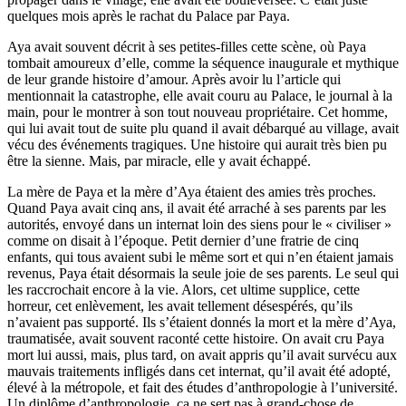
quelques mois après le rachat du Palace par Paya.
Aya avait souvent décrit à ses petites-filles cette scène, où Paya
tombait amoureux d’elle, comme la séquence inaugurale et mythique
de leur grande histoire d’amour. Après avoir lu l’article qui
mentionnait la catastrophe, elle avait couru au Palace, le journal à la
main, pour le montrer à son tout nouveau propriétaire. Cet homme,
qui lui avait tout de suite plu quand il avait débarqué au village, avait
vécu des événements tragiques. Une histoire qui aurait très bien pu
être la sienne. Mais, par miracle, elle y avait échappé.
La mère de Paya et la mère d’Aya étaient des amies très proches.
Quand Paya avait cinq ans, il avait été arraché à ses parents par les
autorités, envoyé dans un internat loin des siens pour le « civiliser »
comme on disait à l’époque. Petit dernier d’une fratrie de cinq
enfants, qui tous avaient subi le même sort et qui n’en étaient jamais
revenus, Paya était désormais la seule joie de ses parents. Le seul qui
les raccrochait encore à la vie. Alors, cet ultime supplice, cette
horreur, cet enlèvement, les avait tellement désespérés, qu’ils
n’avaient pas supporté. Ils s’étaient donnés la mort et la mère d’Aya,
traumatisée, avait souvent raconté cette histoire. On avait cru Paya
mort lui aussi, mais, plus tard, on avait appris qu’il avait survécu aux
mauvais traitements infligés dans cet internat, qu’il avait été adopté,
élevé à la métropole, et fait des études d’anthropologie à l’université.
Un diplôme d’anthropologie, ça ne sert pas à grand-chose de