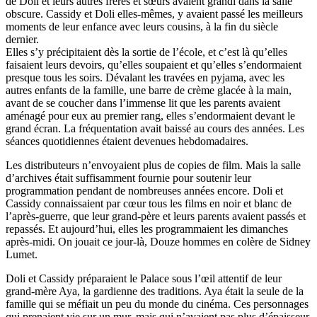
de Doli et leurs autres frères et sœurs avaient grandi dans la salle
obscure. Cassidy et Doli elles-mêmes, y avaient passé les meilleurs
moments de leur enfance avec leurs cousins, à la fin du siècle
dernier.
Elles s’y précipitaient dès la sortie de l’école, et c’est là qu’elles
faisaient leurs devoirs, qu’elles soupaient et qu’elles s’endormaient
presque tous les soirs. Dévalant les travées en pyjama, avec les
autres enfants de la famille, une barre de crème glacée à la main,
avant de se coucher dans l’immense lit que les parents avaient
aménagé pour eux au premier rang, elles s’endormaient devant le
grand écran. La fréquentation avait baissé au cours des années. Les
séances quotidiennes étaient devenues hebdomadaires.
Les distributeurs n’envoyaient plus de copies de film. Mais la salle
d’archives était suffisamment fournie pour soutenir leur
programmation pendant de nombreuses années encore. Doli et
Cassidy connaissaient par cœur tous les films en noir et blanc de
l’après-guerre, que leur grand-père et leurs parents avaient passés et
repassés. Et aujourd’hui, elles les programmaient les dimanches
après-midi. On jouait ce jour-là, Douze hommes en colère de Sidney
Lumet.
Doli et Cassidy préparaient le Palace sous l’œil attentif de leur
grand-mère Aya, la gardienne des traditions. Aya était la seule de la
famille qui se méfiait un peu du monde du cinéma. Ces personnages
qui prenaient vie sur un mur, mais qui n’avaient pas plus d’épaisseur