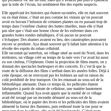
que la toile de l’écran, lui semblaient être des esprits suspects.
Elle appréciait les histoires qui étaient racontées, elle en riait souvent
ou en était émue, c’était un peu comme les visions qu’on pouvait
avoir en buvant l’infusion de certaines plantes ou en passant trop de
temps dans l’extrême chaleur des huttes rituelles, mais elle n’était
pas sûre que c’était une bonne chose de les enfermer dans ces
grandes boites rondes métalliques, d’où aucun ne pouvait
s’échapper. Des drames avaient eu lieu, des catastrophes pouvaient
encore se produire. Aya disait souvent qu’il fallait faire attention à la
révolte des esprits du ruban celluloïd.
Elle racontait qu’autrefois, un village situé au nord du Nord, dans les
territoires, un village créé au temps de la ruée vers l’or avait lui aussi
eu son cinéma, l’Orpheum. Outre la projection de films muets, on y
donnait des spectacles burlesques et des concerts. Et c’est là que la
route de la diffusion des films s’arrêtait dans les années folles. Déjà à
cette époque, on ne renvoyait pas les bobines au sud en raison du
coût prohibitif de leur transport. On les entassait au sous-sol de la
bibliothèque attenante. Dans ce temps-là, les pellicules étaient
fabriquées à partir de nitrate de cellulose, une matière hautement
inflammable. Quand Aya avait appris que la moitié de ce village
avait été ravagé par un incendie démarré au sous-sol de la
bibliothèque, où le papier des livres et les pellicules des films avaient
alimenté la fureur des flammes, puis embrasé toute la rue pour se
propager dans le village, elle avait été bouleversée. C’était juste