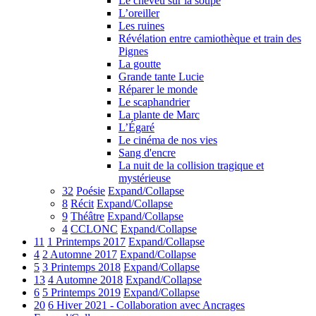
Le cheveu sur la soupe
L’oreiller
Les ruines
Révélation entre camiothèque et train des
Pignes
La goutte
Grande tante Lucie
Réparer le monde
Le scaphandrier
La plante de Marc
L’Égaré
Le cinéma de nos vies
Sang d'encre
La nuit de la collision tragique et
mystérieuse
32
Poésie
Expand/Collapse
8
Récit
Expand/Collapse
9
Théâtre
Expand/Collapse
4
CCLONC
Expand/Collapse
11
1 Printemps 2017
Expand/Collapse
4
2 Automne 2017
Expand/Collapse
5
3 Printemps 2018
Expand/Collapse
13
4 Automne 2018
Expand/Collapse
6
5 Printemps 2019
Expand/Collapse
20
6 Hiver 2021 - Collaboration avec Ancrages