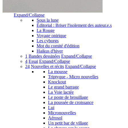
Expand/Collapse
Sous la lune
Éditorial : Briser l'isolement des auteur.e.s
La Rouge
Voyage onirique
Les cyborgs
Mot du comité d'édition
Haikus d'hiver
1
Bandes dessinées
Expand/Collapse
4
Essai
Expand/Collapse
24
Nouvelles et récits
Expand/Collapse
La mousse
Triptyque - Micro nouvelles
Knockout
Le grand barrage
La Voie lactée
Le poste de brouillage
La poussée de croissance
Lui
Micronouvelles
Aérosol
Un petit bar de village