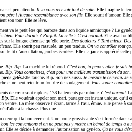
amais si peu attendu.
Il va vous recevoir tout de suite.
Elle imagine le tem
son père ! Aucune ressemblance avec son fils.
Elle sourit d’amour. Elle
ient son tour. Elle se lève.
t va le petit être qui barbote dans son liquide amniotique ? Le gynécolo
ès bien. Pour dormir ? Parfait. La selle ? C’est normal.
Elle avait oubl
mées sur la longue chemise qu’elle porte.
Des douleurs ? Tant mieux. Des 
dieuse.
Elle sourit peu rassurée, un peu tendue.
On va contrôler tout ça.
sur le lit d’auscultation, jambes écartées. Elle n'a jamais apprécié cette 
ne.
Bip. Bip.
La machine lui répond.
C’est bon, tu peux y aller, je suis 
ne.
Bip. Vous connaissez, c’est pour une meilleure transmission du son. 
es pieds gelés.Elle touche. Bip. Son nez aussi.
Je mesure le cerveau. Je 
lâche et ne peut retenir un fou rire de soulagement.
Vous voulez connaitre
ements de cœur sont rapides, 138 battements par minute.
C’est normal
. L
. Bip.
Elle voudrait appeler son mari, partager cet instant unique, qu’il e
on ventre. La mère observe l’écran, larme à l'œil, émue. Elle pense à son
mmé d'aller à la chasse. Plus que
n cœur qui la bouleversent. Une boule grossissante s’est formée dans sa g
 bon les conventions si on ne peut pas y mettre un bémol de temps à aut
ent.
Elle se décide à demander l’autorisation au gynéco.
Ça ne vous déra