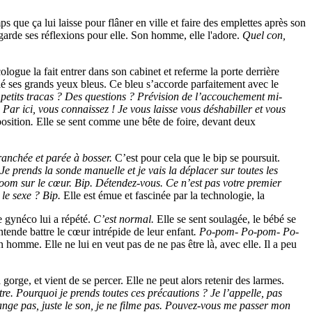
ps que ça lui laisse pour flâner en ville et faire des emplettes après son
 garde ses réflexions pour elle. Son homme, elle l'adore.
Quel con,
gue la fait entrer dans son cabinet et referme la porte derrière
ié ses grands yeux bleus. Ce bleu s’accorde parfaitement avec le
petits tracas ? Des questions ? Prévision de l’accouchement mi-
 Par ici, vous connaissez ! Je vous laisse vous déshabiller et vous
position
.
Elle se sent comme une bête de foire, devant deux
branchée et parée à bosser.
C’est pour cela que le bip se poursuit.
Je prends la sonde manuelle et je vais la déplacer sur toutes les
zoom sur le cœur. Bip. Détendez-vous. Ce n’est pas votre premier
 le sexe ? Bip.
Elle est émue et fascinée par la technologie, la
e gynéco lui a répété.
C’est normal.
Elle se sent soulagée, le bébé se
ntende battre le cœur intrépide de leur enfant
. Po-pom- Po-pom- Po-
 homme. Elle ne lui en veut pas de ne pas être là, avec elle. Il a peu
orge, et vient de se percer. Elle ne peut alors retenir des larmes.
re. Pourquoi je prends toutes ces précautions ? Je l’appelle, pas
nge pas, juste le son, je ne filme pas. Pouvez-vous me passer mon