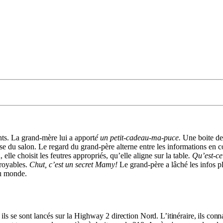
nts. La grand-mère lui a apport
é un petit-cadeau-ma-puce.
Une boite de
asse du salon. Le regard du grand-père alterne entre les informations en co
 elle choisit les feutres appropriés, qu’elle aligne sur la table
. Qu’est-ce
croyables.
Chut, c’est un secret Mamy!
Le grand-père a lâché les infos p
du monde.
t ils se sont lancés sur la Highway 2
direction
Nord.
L’itinéraire, ils
conna