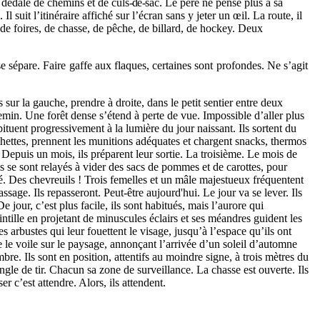
e dédale de chemins et de culs
-de-
sac. Le père ne pense plus à sa
suit l’itinéraire affiché sur l’écran sans y jeter un œil. La route, il
 de foires, de chasse, de pêche, de billard, de hockey. Deux
e sépare. Faire gaffe aux flaques, certaines sont profondes. Ne s’agit
ur la gauche, prendre à droite, dans le petit sentier entre deux
hemin. Une forêt dense s’étend à perte de vue. Impossible d’aller plus
abituent progressivement à la lumière du jour naissant. Ils sortent du
âchettes, prennent les munitions adéquates et chargent snacks, thermos
. Depuis un mois, ils préparent leur sortie. La troisième. Le mois de
Ils se sont relayés à vider des sacs de pommes et de carottes, pour
ché. Des chevreuils ! Trois femelles et un mâle majestueux fréquentent
ssage. Ils repasseront. Peut-être aujourd'hui. Le jour va se lever. Ils
jour, c’est plus facile, ils sont habitués, mais l’aurore qui
tille en projetant de minuscules éclairs et ses méandres guident les
es arbustes qui leur fouettent le visage, jusqu’à l’espace qu’ils ont
ve le voile sur le paysage, annonçant l’arrivée d’un soleil d’automne
mbre. Ils sont en position, attentifs au moindre signe, à trois mètres du
angle de tir. Chacun sa zone de surveillance. La chasse est ouverte. Ils
r c’est attendre. Alors, ils attendent.