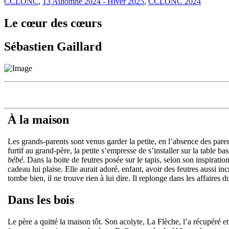
CCLONC
,
13 Automne 2024 - Hiver 2025
,
CCLONC 2024
Le cœur des cœurs
Sébastien Gaillard
À la
maison
Les grands-parents sont venus garder la petite, en l’absence des pare
furtif au grand-père, la petite s’empresse de s’installer sur la table b
bébé.
Dans la boite de feutres posée sur le tapis, selon son inspiration,
cadeau lui plaise. Elle aurait adoré, enfant, avoir des feutres aussi in
tombe bien, il ne trouve rien à lui dire. Il replonge dans les affaires 
Dans les
bois
Le père a quitté la maison tôt. Son acolyte, La Flèche, l’a récupéré e