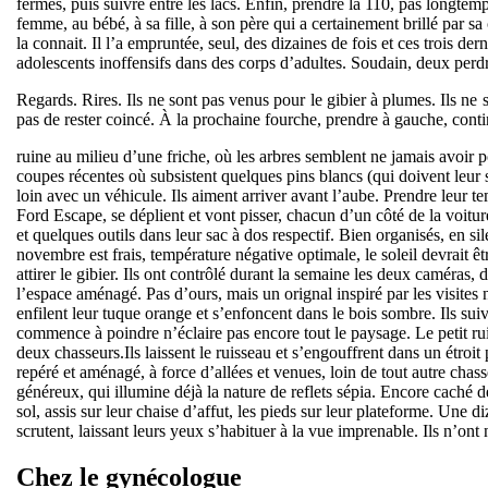
fermes, puis suivre entre les lacs. Enfin, prendre la 110, pas longtem
femme, au bébé, à sa fille, à son père qui a certainement brillé par sa
la connait. Il l’a empruntée, seul, des dizaines de fois et ces trois 
adolescents inoffensifs dans des corps d’adultes. Soudain, deux perdr
Regards. Rires. Ils ne sont pas venus pour le gibier à plumes. Ils ne 
pas de rester coincé. À la prochaine fourche, prendre à gauche, conti
ruine au milieu d’une friche, où les arbres semblent ne jamais avoir 
coupes récentes où subsistent quelques pins blancs (qui doivent leur s
loin avec un véhicule. Ils aiment arriver avant l’aube. Prendre leur tem
Ford Escape, se déplient et vont pisser, chacun d’un côté de la voitur
et quelques outils dans leur sac à dos respectif. Bien organisés, en si
novembre est frais, température négative optimale, le soleil devrait êt
attirer le gibier. Ils ont contrôlé durant la semaine les deux caméras
l’espace aménagé. Pas d’ours, mais un orignal inspiré par les visites n
enfilent leur tuque orange et s’enfoncent dans le bois sombre. Ils sui
commence à poindre n’éclaire pas encore tout le paysage. Le petit rui
deux chasseurs.Ils laissent le ruisseau et s’engouffrent dans un étroit 
repéré et aménagé, à force d’allées et venues, loin de tout autre chass
généreux, qui illumine déjà la nature de reflets sépia. Encore caché der
sol, assis sur leur chaise d’affut, les pieds sur leur plateforme. Une 
scrutent, laissant leurs yeux s’habituer à la vue imprenable. Ils n’ont 
Chez le
gynécologue