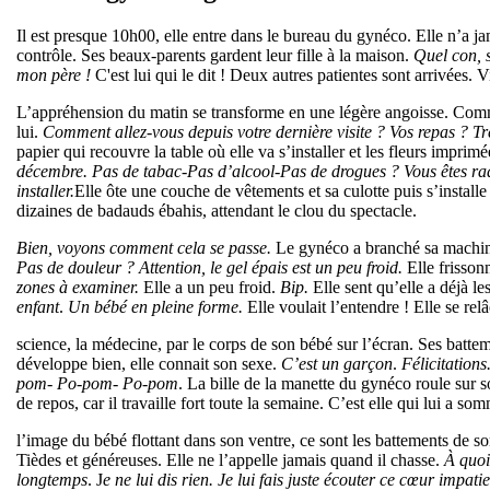
Il est presque 10h00, elle entre dans le bureau du gynéco. Elle n’a j
contrôle. Ses beaux-parents gardent leur fille à la maison.
Quel con, 
mon père !
C'est lui qui le dit ! Deux autres patientes sont arrivées. V
L’appréhension du matin se transforme en une légère angoisse. Commen
lui.
Comment allez-vous depuis votre dernière visite ? Vos repas ? Tr
papier qui recouvre la table où elle va s’installer et les fleurs impri
décembre. Pas de tabac-Pas d’alcool-Pas de drogues ? Vous êtes ra
installer.
Elle ôte une couche de vêtements et sa culotte puis s’installe 
dizaines de badauds ébahis, attendant le clou du spectacle.
Bien, voyons comment cela se passe.
Le gynéco a branché sa machi
Pas de douleur ? Attention, le gel épais est un peu froid.
Elle frisson
zones à examiner.
Elle a un peu froid.
Bip.
Elle sent qu’elle a déjà l
enfant
.
Un bébé en pleine forme.
Elle voulait l’entendre ! Elle se re
science, la médecine, par le corps de son bébé sur l’écran. Ses batt
développe bien, elle connait son sexe.
C’est un garçon
.
Félicitations
pom- Po-pom- Po-pom
. La bille de la manette du gynéco roule sur s
de repos, car il travaille fort toute la semaine. C’est elle qui lui a so
l’image du bébé flottant dans son ventre, ce sont les battements de so
Tièdes et généreuses. Elle ne l’appelle jamais quand il chasse.
À quoi
longtemps
. J
e ne lui dis rien. Je lui fais juste écouter ce cœur impati