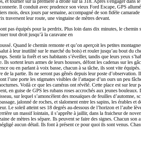
ps, et tourner sur la première à droite sur la 318. Après s'engager dans l
 connerie. Il conduit avec prudence son vieux Ford Escape, GPS allumé. Il 
derniers mois, deux jours par semaine, accompagné de son fidèle camarade
ix traversent leur route, une vingtaine de mètres devant.
sont pas équipés pour la perdrix. Plus loin dans dix minutes, le chemin s
nuer tout droit jusqu’à la caravane en
poussé. Quand le chemin remonte et qu’on aperçoit les petites montagnes s
alut à leur inutilité sur le marché du bois) et rouler jusqu’au bout du c
ps. Sentir la forêt et ses habitants s’éveiller, tandis que leurs yeux s’h
e. Ils sortent leurs armes de leurs housses, défont les cadenas sur les g
lence ou en parlant à voix basse, chacun à sa tâche, ils sont vite équipés
re de la partie. Ils ne seront pas gênés depuis leur poste d’observation. 
, dont l’une porte les stigmates visibles de l’attaque d’un ours un peu fâ
octurnes. Voilà ce que les caméras ont révélé. Cette place est sur leur pa
vent, en guise de GPS les rubans roses accrochés aux jeunes bouleaux. De 
sseau, sur lequel s’amoncèlent des mosaïques de feuilles d’automne, scin
passage, jalonné de roches, et slaloment entre les sapins, les érables et d
eur. Le soleil atteint ses 18 degrés au-dessous de l’horizon et l’aube lè
rière un massif lointain, il s’apprête à jaillir, dans la fraicheur de nove
dizaine de mètres les sépare. Ils peuvent se faire des signes. Chacun son 
négligé aucun détail. Ils font à présent ce pour quoi ils sont venus. Chasse