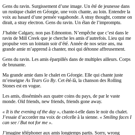
Gens du ravin. Surgissement d’une image. Un été de jeunesse dans
un rustique chalet en Géorgie, une voix chante, au loin. Entendre la
voix au hasard d’une pensée vagabonde. A stray thought, comme on
dirait, a stray electron. Gens du ravin. Un élan de l’impromptu.
J’habite Calgary, non pas Edmonton. N’empêche que c’est dans le
ravin de Mill Creek que je cherche les amis d’autrefois. Lieu qui me
propulse vers un lointain soir d’été. Année de nos seize ans, ma
grande amie m’apprend à chanter, moi qui détonne affreusement.
Gens du ravin. Les amis éparpillés dans de multiples ailleurs. Corps
de brunante.
Ma grande amie dans le chalet en Géorgie. Elle qui chante juste
m’enseigne
As Tears Go By
. Cet été-là, la chanson des Rolling
Stones est en vogue.
Les amis, disséminés aux quatre coins du pays, de par le vaste
monde. Old friends, new friends, friends gone away.
« It is the evening of the day »
, chante-t-elle dans le noir du chalet.
J’essaie d’accorder ma voix de crécelle à la sienne.
« Smiling faces I
can see / But not for me »
.
J’imagine téléphoner aux amis longtemps partis. Sorry, wrong