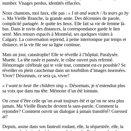
number. Visages perdus, identités effacées.
Nous chantons, moi faux, elle pas :
« I sit and watch / As tears go by
»
. Ma Vieille Branche, la grande amie. Des décennies de parole,
complicité partagée. Je quitte les lieux. Elle fait sa vie de femme là-
bas. Dans le ravin des distances, la correspondance garde le lien
serré. Mes retours espacés à Montréal, ses quelques visites à
Calgary. La conversation reprend, à peine interrompue par temps et
distance, et la vie file sur sa ligne continue.
Mais un jour, catastrophe! Elle se réveille à l’hôpital. Paralysée.
Muette. La tête rasée et pansée, le crâne ouvert puis refermé.
Hémorragie cérébrale qui te vole tout, comment est-ce possible? Se
réveiller en plein cauchemar dans un tourbillon d’images insensées.
Vivre? Désormais, ce sera ça, vivre?
« I want to hear the children sing ».
Désormais, je n’entendrai plus
sa voix que dans ma tête. Mémoire d’un été lointain.
On cesse d’être celle qu’on avait toujours été et qu’on ne sera plus
jamais. Ma Vieille Branche devient la sans-parole. Comment la
rejoindre? Comment ouvrir un dialogue à jamais transféré? Guessed
at?
Depuis, assise dans son fauteuil roulant, elle, la séquestrée, elle, la