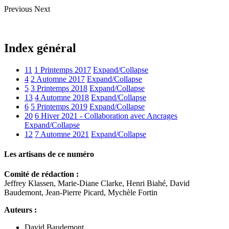
Previous
Next
Index général
11
1 Printemps 2017
Expand/Collapse
4
2 Automne 2017
Expand/Collapse
5
3 Printemps 2018
Expand/Collapse
13
4 Automne 2018
Expand/Collapse
6
5 Printemps 2019
Expand/Collapse
20
6 Hiver 2021 - Collaboration avec Ancrages
Expand/Collapse
12
7 Automne 2021
Expand/Collapse
Les artisans de ce numéro
Comité de rédaction :
Jeffrey Klassen, Marie-Diane Clarke, Henri Biahé, David
Baudemont, Jean-Pierre Picard, Mychèle Fortin
Auteurs :
David Baudemont