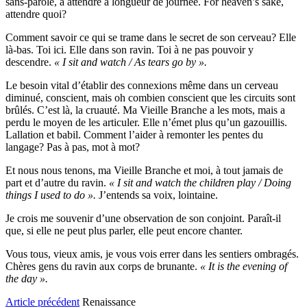
sans-parole, à attendre à longueur de journée. For heaven’s sake,
attendre quoi?
Comment savoir ce qui se trame dans le secret de son cerveau? Elle
là-bas. Toi ici. Elle dans son ravin. Toi à ne pas pouvoir y
descendre.
« I sit and watch / As tears go by ».
Le besoin vital d’établir des connexions même dans un cerveau
diminué, conscient, mais oh combien conscient que les circuits sont
brûlés. C’est là, la cruauté. Ma Vieille Branche a les mots, mais a
perdu le moyen de les articuler. Elle n’émet plus qu’un gazouillis.
Lallation et babil. Comment l’aider à remonter les pentes du
langage? Pas à pas, mot à mot?
Et nous nous tenons, ma Vieille Branche et moi, à tout jamais de
part et d’autre du ravin.
« I sit and watch the children play / Doing
things I used to do ».
J’entends sa voix, lointaine.
Je crois me souvenir d’une observation de son conjoint. Paraît-il
que, si elle ne peut plus parler, elle peut encore chanter.
Vous tous, vieux amis, je vous vois errer dans les sentiers ombragés.
Chères gens du ravin aux corps de brunante.
« It is the evening of
the day ».
Article précédent
Renaissance