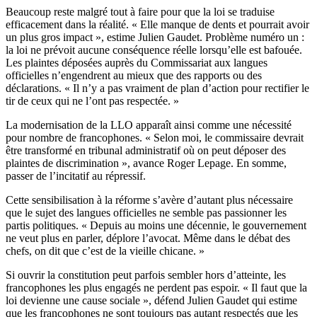
Beaucoup reste malgré tout à faire pour que la loi se traduise
efficacement dans la réalité. « Elle manque de dents et pourrait avoir
un plus gros impact », estime Julien Gaudet. Problème numéro un :
la loi ne prévoit aucune conséquence réelle lorsqu’elle est bafouée.
Les plaintes déposées auprès du Commissariat aux langues
officielles n’engendrent au mieux que des rapports ou des
déclarations. « Il n’y a pas vraiment de plan d’action pour rectifier le
tir de ceux qui ne l’ont pas respectée. »
La modernisation de la LLO apparaît ainsi comme une nécessité
pour nombre de francophones. « Selon moi, le commissaire devrait
être transformé en tribunal administratif où on peut déposer des
plaintes de discrimination », avance Roger Lepage. En somme,
passer de l’incitatif au répressif.
Cette sensibilisation à la réforme s’avère d’autant plus nécessaire
que le sujet des langues officielles ne semble pas passionner les
partis politiques. « Depuis au moins une décennie, le gouvernement
ne veut plus en parler, déplore l’avocat. Même dans le débat des
chefs, on dit que c’est de la vieille chicane. »
Si ouvrir la constitution peut parfois sembler hors d’atteinte, les
francophones les plus engagés ne perdent pas espoir. « Il faut que la
loi devienne une cause sociale », défend Julien Gaudet qui estime
que les francophones ne sont toujours pas autant respectés que les