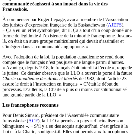
communauté réagissent à son impact dans la vie des
Fransaskois.
À commencer par Roger Lepage, avocat membre de l’Association
des juristes d’expression française de la Saskatchewan (
AJEFS
).
« Ça a eu un effet symbolique, dit-il. Ça a tout d’un coup donné une
forme de légitimité à l’existence de la minorité francophone. Jusque-
là, on était un autre groupe multiculturel qui devait s’assimiler et
s’intégrer dans la communauté anglophone. »
Avec l’adoption de la loi, la population canadienne se rend donc
compte que le français n’est pas juste une langue parmi d’autres.
« Avant ça, depuis 1918, le français était interdit à l’école », rappelle
le juriste. Ce dernier observe que la LLO a ouvert la porte à la future
Charte canadienne des droits et libertés
de 1982, dont l’article 23
assure le droit à l’instruction en français. « C’était le début du
processus. D’ailleurs, la Charte a plus ou moins constitutionnalisé
une grande partie de la LLO. »
Les francophones reconnus
Pour Denis Simard, président de l’Assemblée communautaire
fransaskoise (
ACF
), la LLO a permis au pays « d’actualiser son
bilinguisme ». « S’il y a eu des acquis aujourd’hui, c’est grâce à la
Loi et à la Charte, souligne-t-il. Elles ont permis aux francophones