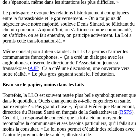
de s’épanouir, même dans les situations les plus difficiles. »
Le porte-parole évoque les relations historiquement compliquées
entre la fransaskoisie et le gouvernement. « On a toujours dû
négocier avec notre majorité, soulève Denis Simard, se félicitant du
chemin parcouru. Aujourd’hui, on s’affirme comme communauté,
on s’affiche, on se fait entendre, on participe activement. La Loi a
permis cette transformation-là. »
Même constat pour Julien Gaudet : la LLO a permis d’armer les
communautés francophones. « Ça a créé un dialogue avec les
anglophones, observe le directeur de l’Association jeunesse
fransaskoise (
AJF
). Ça a créé une discussion, une ouverture vers
notre réalité. » Le plus gros gagnant serait ici l’éducation.
Beau sur le papier, moins dans les faits
Toutefois, la LLO est souvent restée plus belle symboliquement que
dans le quotidien. Quels changements a-t-elle engendrés en santé,
par exemple ? « Pas grand-chose », répond Frédérique Baudemont,
directrice du Réseau Santé en français de la Saskatchewan (
RSFS
).
Ceci dit, la responsable concède que la loi a été un moyen de
reconnaître la communauté et ses besoins particuliers, qu’il fallait au
moins la consulter. « La loi nous permet d’établir des relations avec
l’autorité provinciale de santé », illustre-t-elle.