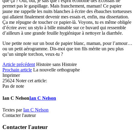
que ça ? Oui, oui, je sais que l’esprit économe des Écossais ne
permet pas le gaspillage. Mais franchement, maman! Ce papier
jaune me rappelle les nuits blanches à écrire des ébauches tortueuses
qui allaient finalement devenir mes essais et, enfin, ma dissertation.
Ça me répugne de toucher ce papier-là. Voyons, tu es même obligée
d’écrire avec un stylo à bille minable sur ce buvard qui ressemble
d’ailleurs à une grande feuille hygiénique à nettoyer la diarrhée.
Une petite note sur un bout de papier blanc, maman, pour l’amour…
ou un petit aérogramme. Dis-moi que ton fils mérite un peu plus
qu’un simple torchon, veux-tu ?
Article précédent
Histoire sans Histoire
Prochain article
La nouvelle orthographe
Imprimer
25624
Noter cet article:
Pas de note
Ian C Nelson
Ian C Nelson
Textes par
Ian C Nelson
Contacter l'auteur
Contacter l'auteur