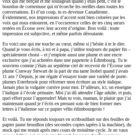
voix qui me berçait et me soulageait quand j’étais petit, c’est le
bourdon de cornemuse qui m’écorche les oreilles dans toutes les
conversations. Et d’un coup, tu es devenue Canadienne.
Évidemment, nos impressions d’accent sont bien colorées par les
voix qui nous entourent, en l’occurrence celles de tes cinq sœurs
restées en Écosse avec leur accent d’origine. Bon voilà : toute
impression est subjective, et même parfois déroutante.
En voici une qui me touche au cœur, même si j’hésite à te le dire.
Quand je vous écris, à toi et à papa, j’utilise toujours du papier fin –
spécialement choisi – et j’emploie aussi une plume et une encre
exclusive que j’ai achetées dans une papeterie à Édimbourg. Tu te
souviens comme j’étais au septième ciel de recevoir de l’Écosse une
plume Conway Stewart de la part de ma tante Isobel quand j’avais
11 ans ? Depuis, je me régale d’essayer toute une variété de porte-
plumes Esterbrook pour réformer mon écriture au style italique.
Jamais plus la vulgaire cursive pour moi. D’ailleurs, ici, on enseigne
l’italique à l’école primaire. Moi j’ai dû attendre l´âge adulte, et puis,
quel effort pour l’apprendre! Mais tu vois, maman, le plaisir que j’ai
maintenant quand je t’écris en prenant soin de bien former mes
lettres à l’italienne sur ce papier vélin édimbourgeois !
Et voilà. Tu me réponds toujours en scribouillant sur des feuilles de
papier jaune brouillon (des secondes copies tapées à la machine), du
stock qui me restait après mes cours de troisième cycle. Je ne vaux