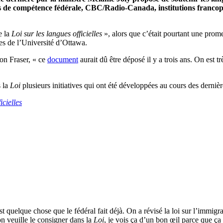
ées de compétence fédérale, CBC/Radio-Canada, institutions francoph
e la
Loi sur les langues officielles
», alors que c’était pourtant une prom
es de l’Université d’Ottawa.
on Fraser, « ce
document
aurait dû être déposé il y a trois ans. On est 
s la
Loi
plusieurs initiatives qui ont été développées au cours des derniè
icielles
quelque chose que le fédéral fait déjà. On a révisé la loi sur l’immigr
’on veuille le consigner dans la
Loi
, je vois ça d’un bon œil parce que ç