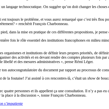
n langage technocratique. On suggère qu’on doit changer les choses et 
est toujours le problème, et vous aurez remarqué que c’est très flou po
ncrètement? » renchérit François Charbonneau.
ied, dans la mise en pratique de ces différentes propositions, je pense
ère fois le rôle essentiel des institutions francophones en milieu minor
 organismes et institutions de définir leurs propres priorités, de défini
iser des activités et en devant rendre des comptes plusieurs fois par an
 le libellé et des mesures administratives », pense Rémi Léger.
e ton autocongratulatoire du document par rapport au processus de consu
de la foutaise! J’ai assisté à ces rencontres-là, c’était un
show
de bouca
avec quatre personnes et ils appellent ça une consultation. Il n’y a pas eu
er la place à la discussion », tonne François Charbonneau.
ion s’impatiente