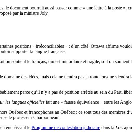
es, le document pourrait aussi passer comme « une lettre à la poste », c
oposé par la ministre Joly.
aines positions « irréconciliables » : d’un côté, Ottawa affirme vouloir
uloir supporter la langue française.
 on soutient le français, qui est minoritaire et fragile, soit on soutien
 domaine des idées, mais cela ne tiendra pas la route lorsque viendra le m
obablement parce qu’il n’y a pas de position arrêtée au sein du Parti li
ur les langues officielles
fait une « fausse équivalence » entre les Angl
es hors Québec et francophones au Québec : ce sont tous des membres d’un
pense le professeur Charbonneau.
s en enchâssant le
Programme de contestation judiciaire
dans la
Loi
, ajou