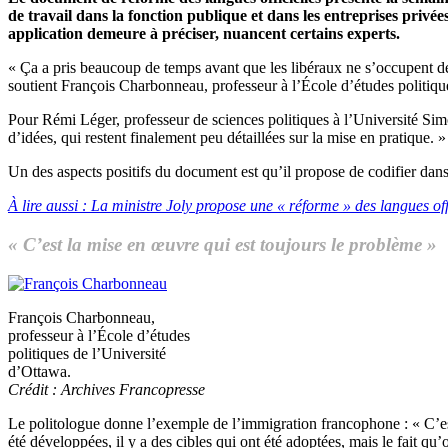
de travail dans la fonction publique et dans les entreprises priv
application demeure à préciser, nuancent certains experts.
« Ça a pris beaucoup de temps avant que les libéraux ne s’occupent d
soutient François Charbonneau, professeur à l’École d’études politiqu
Pour Rémi Léger, professeur de sciences politiques à l’Université Sim
d’idées, qui restent finalement peu détaillées sur la mise en pratique. »
Un des aspects positifs du document est qu’il propose de codifier dan
À lire aussi : La ministre Joly propose une « réforme » des langues off
« C’est la mise en œuvre qui est toujours le problème »
François Charbonneau,
professeur à l’École d’études
politiques de l’Université
d’Ottawa.
Crédit : Archives Francopresse
Le politologue donne l’exemple de l’immigration francophone : « C’est 
été développées, il y a des cibles qui ont été adoptées, mais le fait qu