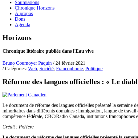
Soumissions
Chronique Horizons
À propos
Dons
Agenda
Horizons
Chronique littéraire publiée dans l'Eau vive
Bruno Cournoyer Paquin
/ 24 février 2021
/ Catégories:
Web
,
Société
,
Francophonie
,
Politique
Réforme des langues officielles : « Le diable
Le document de réforme des langues officielles présenté la semaine de
minoritaires dans différents domaines : immigration, langue de travail 
compétence fédérale, CBC/Radio-Canada, institutions francophones et
Crédit : PxHere
Le document de réforme des langues officielles présenté la semain