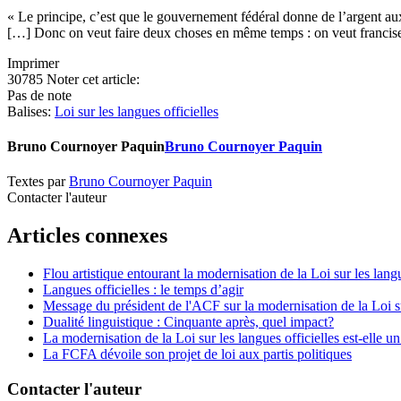
« Le principe, c’est que le gouvernement fédéral donne de l’argent a
[…] Donc on veut faire deux choses en même temps : on veut francise
Imprimer
30785
Noter cet article:
Pas de note
Balises:
Loi sur les langues officielles
Bruno Cournoyer Paquin
Bruno Cournoyer Paquin
Textes par
Bruno Cournoyer Paquin
Contacter l'auteur
Articles connexes
Flou artistique entourant la modernisation de la Loi sur les langu
Langues officielles : le temps d’agir
Message du président de l'ACF sur la modernisation de la Loi sur
Dualité linguistique : Cinquante après, quel impact?
La modernisation de la Loi sur les langues officielles est-elle un
La FCFA dévoile son projet de loi aux partis politiques
Contacter l'auteur