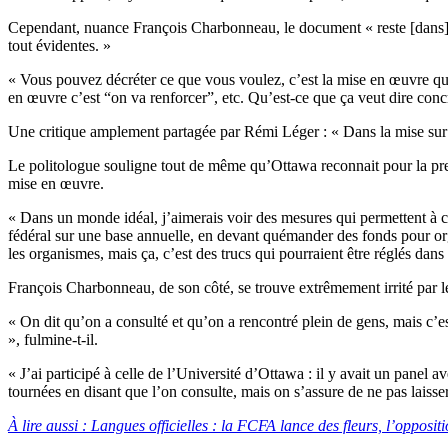
Cependant, nuance François Charbonneau, le document « reste [dans] u
tout évidentes. »
« Vous pouvez décréter ce que vous voulez, c’est la mise en œuvre qui 
en œuvre c’est “on va renforcer”, etc. Qu’est-ce que ça veut dire co
Une critique amplement partagée par Rémi Léger : « Dans la mise sur p
Le politologue souligne tout de même qu’Ottawa reconnait pour la premi
mise en œuvre.
« Dans un monde idéal, j’aimerais voir des mesures qui permettent à ces
fédéral sur une base annuelle, en devant quémander des fonds pour organ
les organismes, mais ça, c’est des trucs qui pourraient être réglés dans
François Charbonneau, de son côté, se trouve extrêmement irrité par l
« On dit qu’on a consulté et qu’on a rencontré plein de gens, mais c’est 
», fulmine-t-il.
« J’ai participé à celle de l’Université d’Ottawa : il y avait un panel 
tournées en disant que l’on consulte, mais on s’assure de ne pas laiss
À lire aussi : Langues officielles : la FCFA lance des fleurs, l’opposit