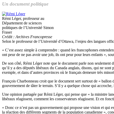
Un document politique
Rémi Léger, professeur au
Département de sciences
politiques de l’Université Simon
Fraser
Crédit : Archives Francopresse
Selon le professeur de l’Université d’Ottawa, l’enjeu des langues off
« C’est assez simple à comprendre : quand les francophones entendent p
ont peur de ne pas avoir une job, ils ont peur pour leurs enfants », s
De son côté, Rémi Léger note que le document parle non seulement de l’
qu’il y a des députés libéraux du Canada anglais, disons, qui ne sont p
exemple, et dans d’autres provinces où le français demeure très minori
François Charbonneau croit que le document sert surtout de « ballon d
gouvernement de tâter le terrain. S’il y a quelque chose qui accroche, il
Une opinion partagée par Rémi Léger, qui pense que « la ministre lanc
libéraux réagissent, comment les conservateurs réagissent. Et en fonct
« Donc ce n’est pas un gouvernement qui propose une vision et qui est 
la réaction des différents segments de la population canadienne », con