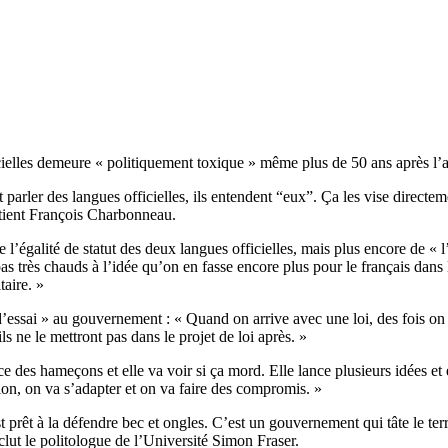
icielles demeure « politiquement toxique » même plus de 50 ans après l’
arler des langues officielles, ils entendent “eux”. Ça les vise directem
outient François Charbonneau.
égalité de statut des deux langues officielles, mais plus encore de « l
as très chauds à l’idée qu’on en fasse encore plus pour le français dans 
taire. »
’essai » au gouvernement : « Quand on arrive avec une loi, des fois on
s ne le mettront pas dans le projet de loi après. »
e des hameçons et elle va voir si ça mord. Elle lance plusieurs idées et
ion, on va s’adapter et on va faire des compromis. »
prêt à la défendre bec et ongles. C’est un gouvernement qui tâte le terr
clut le politologue de l’Université Simon Fraser.