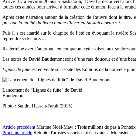
Arrivé il y a environ 20 ans à Saskatoon, David a découvert alors l’i
toutes ces années pour arriver à formuler cette émotion face à la gran
Après cette narration autour de la création de l'œuvre dont le titre, e
presque la moitié du livre comme l’hiver en Saskatchewan » !
Puis il s’est attardé sur le chapitre de l’été en évoquant la rivièr
reprendre sa lecture….
Il a terminé avec l’automne, en comparant cette saison aux soubresauts
Les textes de David Baudemont sont d’une rare douceur et d’une beauté 
Lignes de fuite
est en vente sur le site des Éditions de la nouvelle plu
Lancement de "Lignes de fuite" de David
Baudemont
Photo : Sandra Hassan-Farah (2015)
Article précédent
Martine Noël-Maw : Trois millions de pas à Ponteix
Prochain article
Retraite d'artistes visuels et d'écrivains à Muenster