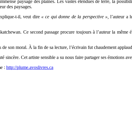
mmense paysage des plaines. Les vastes étendues de terre, la possibili
deur des paysages.
xplique-t-il, veut dire
« ce qui donne de la perspective »,
l’auteur a l
e Saskatchewan. Ce second passage procure toujours à l’auteur la même 
 de son moral. À la fin de sa lecture, l’écrivain fut chaudement applau
sincère. Cet artiste sensible a su nous faire partager ses émotions ave
me :
http://plume.avoslivres.ca