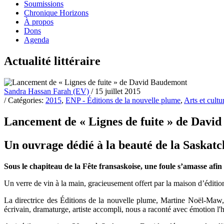
Soumissions
Chronique Horizons
À propos
Dons
Agenda
Actualité littéraire
Sandra Hassan Farah (EV)
/ 15 juillet 2015
/ Catégories:
2015
,
ENP - Éditions de la nouvelle plume
,
Arts et cultu
Lancement de « Lignes de fuite » de Davi
Un ouvrage dédié à la beauté de la Saskat
Sous le chapiteau de la Fête fransaskoise, une foule s’amasse af
Un verre de vin à la main, gracieusement offert par la maison d’édition,
La directrice des Éditions de la nouvelle plume, Martine Noël-Maw, a 
écrivain, dramaturge, artiste accompli, nous a raconté avec émotion l'h