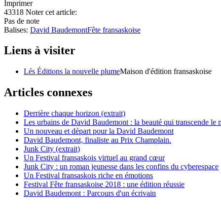
Imprimer
43318
Noter cet article:
Pas de note
Balises:
David Baudemont
Fête fransaskoise
Liens à visiter
Lés Éditions la nouvelle plume
Maison d'édition fransaskoise
Articles connexes
Derrière chaque horizon (extrait)
Les urbains de David Baudemont : la beauté qui transcende le ma
Un nouveau et départ pour la David Baudemont
David Baudemont, finaliste au Prix Champlain.
Junk City (extrait)
Un Festival fransaskois virtuel au grand cœur
Junk City : un roman jeunesse dans les confins du cyberespace
Un Festival fransaskois riche en émotions
Festival Fête fransaskoise 2018 : une édition réussie
David Baudemont : Parcours d'un écrivain