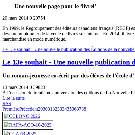
Une nouvelle page pour le ‘livrel’
20 mars 2014
0
20754
En 1999, le Regroupement des éditeurs canadiens-français (RECF) es
devenu un pionnier de la vente de livres sur Internet. En 2014, il livre 
marchandise en mode numérique.
Le 13e souhait - Une nouvelle publication des Éditions de la nouvell
Le 13e souhait - Une nouvelle publication 
Un roman-jeunesse co-écrit par des élèves de l’école 
13 mars 2014
0
39823
À l’occasion du trentième anniversaire des éditions de La Nouvelle P
Lire la suite
RSS
Première
Précédent
29
30
31
32
33
34
35
36
37
38