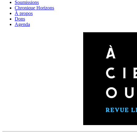
Soumissions
Chronique Horizons
À propos
Dons
Agenda