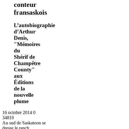
conteur
fransaskois
L’autobiographie
d’Arthur
Denis,
"Mémoires
du
Shérif de
Champêtre
County"
aux
Éditions
de la
nouvelle
plume
16 octobre 2014
0
34819
Au sud de Saskatoon se
dresse le ranch