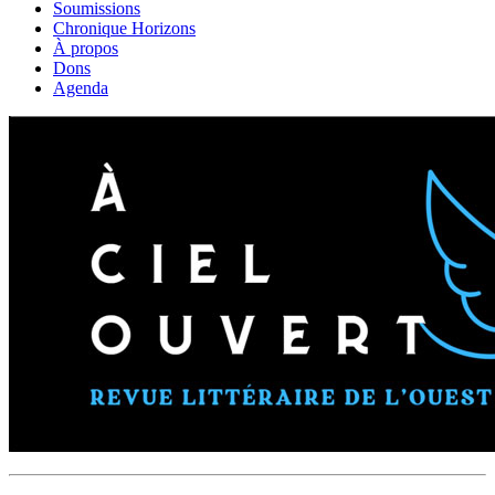
Soumissions
Chronique Horizons
À propos
Dons
Agenda