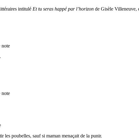
ttéraires intitulé
Et tu seras happé par l’horizon
de Gisèle Villeneuve, q
e note
.
e note
e
rtir les poubelles, sauf si maman menaçait de la punir.