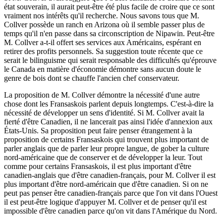
état souverain, il aurait peut-être été plus facile de croire que ce sont
vraiment nos intérêts qu'il recherche. Nous savons tous que M.
Collver possède un ranch en Arizona où il semble passer plus de
temps qu'il n'en passe dans sa circonscription de Nipawin. Peut-être
M. Collver a-t-il offert ses services aux Américains, espérant en
retirer des profits personnels. Sa suggestion toute récente que ce
serait le bilinguisme qui serait responsable des difficultés qu'éprouve
le Canada en matière d'économie démontre sans aucun doute le
genre de bois dont se chauffe l'ancien chef conservateur.
La proposition de M. Collver démontre la nécessité d'une autre
chose dont les Fransaskois parlent depuis longtemps. C'est-à-dire la
nécessité de développer un sens d'identité. Si M. Collver avait la
fierté d'être Canadien, il ne lancerait pas ainsi l'idée d'annexion aux
États-Unis. Sa proposition peut faire penser étrangement à la
proposition de certains Fransaskois qui trouvent plus important de
parler anglais que de parler leur propre langue, de gober la culture
nord-américaine que de conserver et de développer la leur. Tout
comme pour certains Fransaskois, il est plus important d'être
canadien-anglais que d'être canadien-français, pour M. Collver il est
plus important d'être nord-américain que d'être canadien. Si on ne
peut pas penser être canadien-français parce que l'on vit dans l'Ouest
il est peut-être logique d'appuyer M. Collver et de penser qu'il est
impossible d'être canadien parce qu'on vit dans l'Amérique du Nord.