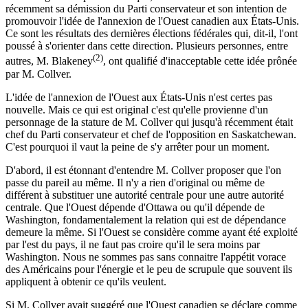
récemment sa démission du Parti conservateur et son intention de
promouvoir l'idée de l'annexion de l'Ouest canadien aux États-Unis.
Ce sont les résultats des dernières élections fédérales qui, dit-il, l'ont
poussé à s'orienter dans cette direction. Plusieurs personnes, entre
(2)
autres, M. Blakeney
, ont qualifié d'inacceptable cette idée prônée
par M. Collver.
L'idée de l'annexion de l'Ouest aux États-Unis n'est certes pas
nouvelle. Mais ce qui est original c'est qu'elle provienne d'un
personnage de la stature de M. Collver qui jusqu'à récemment était
chef du Parti conservateur et chef de l'opposition en Saskatchewan.
C'est pourquoi il vaut la peine de s'y arrêter pour un moment.
D'abord, il est étonnant d'entendre M. Collver proposer que l'on
passe du pareil au même. Il n'y a rien d'original ou même de
différent à substituer une autorité centrale pour une autre autorité
centrale. Que l'Ouest dépende d'Ottawa ou qu'il dépende de
Washington, fondamentalement la relation qui est de dépendance
demeure la même. Si l'Ouest se considère comme ayant été exploité
par l'est du pays, il ne faut pas croire qu'il le sera moins par
Washington. Nous ne sommes pas sans connaitre l'appétit vorace
des Américains pour l'énergie et le peu de scrupule que souvent ils
appliquent à obtenir ce qu'ils veulent.
Si M. Collver avait suggéré que l'Ouest canadien se déclare comme