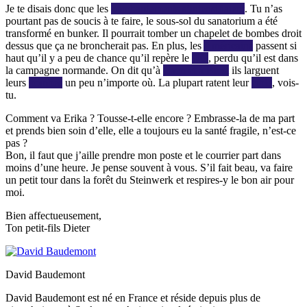
Je te disais donc que les
bombardements s’intensifiaient
. Tu n’as
pourtant pas de soucis à te faire, le sous-sol du sanatorium a été
transformé en bunker. Il pourrait tomber un chapelet de bombes droit
dessus que ça ne broncherait pas. En plus, les
Américains
passent si
haut qu’il y a peu de chance qu’il repère le
QG
, perdu qu’il est dans
la campagne normande. On dit qu’à
Caen et à Brest
ils larguent
leurs
bombes
un peu n’importe où. La plupart ratent leur
cible
, vois-
tu.
Comment va Erika ? Tousse-t-elle encore ? Embrasse-la de ma part
et prends bien soin d’elle, elle a toujours eu la santé fragile, n’est-ce
pas ?
Bon, il faut que j’aille prendre mon poste et le courrier part dans
moins d’une heure. Je pense souvent à vous. S’il fait beau, va faire
un petit tour dans la forêt du Steinwerk et respires-y le bon air pour
moi.
Bien affectueusement,
Ton petit-fils Dieter
David Baudemont
David Baudemont est né en France et réside depuis plus de