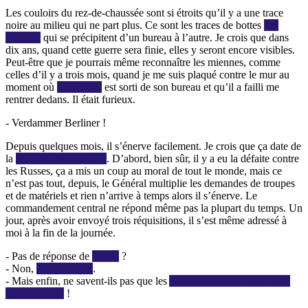
Les couloirs du rez-de-chaussée sont si étroits qu’il y a une trace
noire au milieu qui ne part plus. Ce sont les traces de bottes
des
officiers
qui se précipitent d’un bureau à l’autre. Je crois que dans
dix ans, quand cette guerre sera finie, elles y seront encore visibles.
Peut-être que je pourrais même reconnaître les miennes, comme
celles d’il y a trois mois, quand je me suis plaqué contre le mur au
moment où
le Général
est sorti de son bureau et qu’il a failli me
rentrer dedans. Il était furieux.
- Verdammer Berliner !
Depuis quelques mois, il s’énerve facilement. Je crois que ça date de
la
bataille de Stalingrad
. D’abord, bien sûr, il y a eu la défaite contre
les Russes, ça a mis un coup au moral de tout le monde, mais ce
n’est pas tout, depuis, le Général multiplie les demandes de troupes
et de matériels et rien n’arrive à temps alors il s’énerve. Le
commandement central ne répond même pas la plupart du temps. Un
jour, après avoir envoyé trois réquisitions, il s’est même adressé à
moi à la fin de la journée.
- Pas de réponse de
Berlin
?
- Non,
mon Général
.
- Mais enfin, ne savent-ils pas que les
Yankees sont de l’autre côté
de la Manche
!