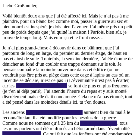
Liebe Großmutter,
Voilà bientôt deux ans que j’ai été affecté ici. Mais je n’ai pas à me
plaindre, pour un blanc-bec comme moi, passer la guerre au sec et
bien nourri est inespéré, je dois bien l’avouer. J’ai même pris un petit
peu de poids depuis que j’ai quitté la maison ! Parfois, bien sûr, je
trouve le temps long. Mais entre ça et le front russe…
Je n’ai plus grand-chose à découvrir dans ce bâtiment que j’ai
parcouru de long en large, du premier au dernier étage, de haut en
bas et ainsi de suite. Toutefois, la semaine dernière, j’ai été étonné de
dénicher au fond d’un couloir une trappe donnant sur le toit. Je
pensais connaître la moindre ouverture dans cet édifice (on ne
voudrait pas être pris au piège dans cette cage à lapins au cas où un
incendie se déclare, n’est-ce pas ?) L’éventualité n’est pas à écarter,
car les
bombardements américains
se font de plus en plus fréquents
(je t’en ai déjà parlé). J’ai attendu l’heure du repas et y suis monté
discrètement mais elle était condamnée. Cela ne m’a pas étonné, tout
a été pensé dans les moindres détails ici, tu t’en doutes.
Les anciens
pensionnaires de vieil hospice
auraient bien du mal à le
reconnaître tant il a été modifié pour les besoins de la guerre.
Comme nous ne sommes qu’à 25 km du
mur de l’Atlantique
, tous
les murs porteurs ont été renforcés au béton armé dans l’éventualité
d’un bombardement
. Ce qui fait que les fenêtres ont été condamnées