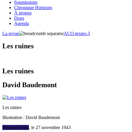
Soumissions
Chronique Horizons
À propos
Dons
Agenda
La revue
ACO-textes-3
Les ruines
Les ruines
David Baudemont
Les ruines
Illustration : David Baudemont
Vey-en-Cerisy
, le 27 novembre 1943