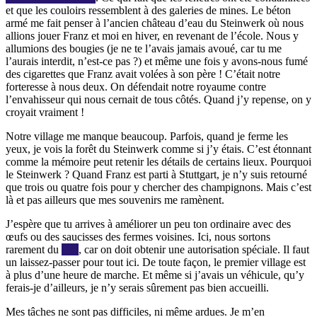
et que les couloirs ressemblent à des galeries de mines. Le béton
armé me fait penser à l’ancien château d’eau du Steinwerk où nous
allions jouer Franz et moi en hiver, en revenant de l’école. Nous y
allumions des bougies (je ne te l’avais jamais avoué, car tu me
l’aurais interdit, n’est-ce pas ?) et même une fois y avons-nous fumé
des cigarettes que Franz avait volées à son père ! C’était notre
forteresse à nous deux. On défendait notre royaume contre
l’envahisseur qui nous cernait de tous côtés. Quand j’y repense, on y
croyait vraiment !
Notre village me manque beaucoup. Parfois, quand je ferme les
yeux, je vois la forêt du Steinwerk comme si j’y étais. C’est étonnant
comme la mémoire peut retenir les détails de certains lieux. Pourquoi
le Steinwerk ? Quand Franz est parti à Stuttgart, je n’y suis retourné
que trois ou quatre fois pour y chercher des champignons. Mais c’est
là et pas ailleurs que mes souvenirs me ramènent.
J’espère que tu arrives à améliorer un peu ton ordinaire avec des
œufs ou des saucisses des fermes voisines. Ici, nous sortons
rarement du
QG
, car on doit obtenir une autorisation spéciale. Il faut
un laissez-passer pour tout ici. De toute façon, le premier village est
à plus d’une heure de marche. Et même si j’avais un véhicule, qu’y
ferais-je d’ailleurs, je n’y serais sûrement pas bien accueilli.
Mes tâches ne sont pas difficiles, ni même ardues. Je m’en