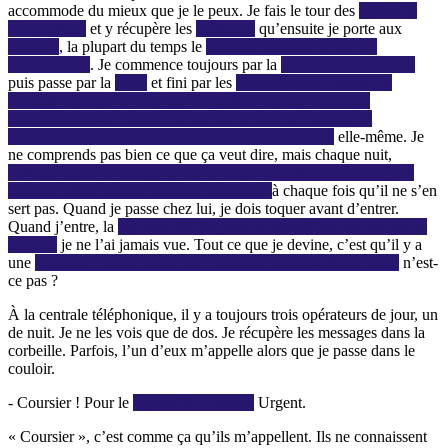
accommode du mieux que je le peux. Je fais le tour des
postes de
transmission
et y récupère les
messages
qu’ensuite je porte aux
officiers
, la plupart du temps le
Général Schreier ou un des
Oberleutnant
. Je commence toujours par la
centrale téléphonique
puis passe par la
radio
et fini par les
transmissions Enigma, la
fameuse machine à code par où passent tous les messages
télégraphiques de Berlin. On dit que le code d’Enigma est
indéchiffrable par quelqu’un d’autre que la machine
elle-même. Je
ne comprends pas bien ce que ça veut dire, mais chaque nuit,
l’officier qui s’en occupe (c’est le même depuis deux ans et je ne
connais même pas son nom) la cadenasse
à chaque fois qu’il ne s’en
sert pas. Quand je passe chez lui, je dois toquer avant d’entrer.
Quand j’entre, la
machine est toujours recouverte de son couvercle
de bois,
je ne l’ai jamais vue. Tout ce que je devine, c’est qu’il y a
une
machine à écrire parce que j’entends le sous-officier taper,
n’est-
ce pas ?
À la centrale téléphonique, il y a toujours trois opérateurs de jour, un
de nuit. Je ne les vois que de dos. Je récupère les messages dans la
corbeille. Parfois, l’un d’eux m’appelle alors que je passe dans le
couloir.
- Coursier ! Pour le
bureau du Général.
Urgent.
« Coursier », c’est comme ça qu’ils m’appellent. Ils ne connaissent