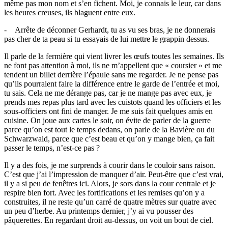
même pas mon nom et s’en fichent. Moi, je connais le leur, car dans
les heures creuses, ils blaguent entre eux.
- Arrête de déconner Gerhardt, tu as vu ses bras, je ne donnerais
pas cher de ta peau si tu essayais de lui mettre le grappin dessus.
Il parle de la fermière qui vient livrer les œufs toutes les semaines. Ils
ne font pas attention à moi, ils ne m’appellent que « coursier » et me
tendent un billet derrière l’épaule sans me regarder. Je ne pense pas
qu’ils pourraient faire la différence entre le garde de l’entrée et moi,
tu sais. Cela ne me dérange pas, car je ne mange pas avec eux, je
prends mes repas plus tard avec les cuistots quand les officiers et les
sous-officiers ont fini de manger. Je me suis fait quelques amis en
cuisine. On joue aux cartes le soir, on évite de parler de la guerre
parce qu’on est tout le temps dedans, on parle de la Bavière ou du
Schwarzwald, parce que c’est beau et qu’on y mange bien, ça fait
passer le temps, n’est-ce pas ?
Il y a des fois, je me surprends à courir dans le couloir sans raison.
C’est que j’ai l’impression de manquer d’air. Peut-être que c’est vrai,
il y a si peu de fenêtres ici. Alors, je sors dans la cour centrale et je
respire bien fort. Avec les fortifications et les remises qu’on y a
construites, il ne reste qu’un carré de quatre mètres sur quatre avec
un peu d’herbe. Au printemps dernier, j’y ai vu pousser des
pâquerettes. En regardant droit au-dessus, on voit un bout de ciel.