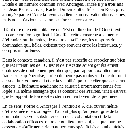
L’idée d’un numéro commun avec Ancrages, lancée il y a trois ans
par Jean-Pierre Caissie, Rachel Duperreault et Sébastien Rock puis
appuyée par le CA de la revue acadienne, nous avait enthousiasmés,
mais nous n’avions pas alors les forces nécessaires.
Il faut dire que cette initiative de l’Est en direction de l’Ouest revêt
un caractère fort significatif. En effet, cette démarche a le mérite
d’ébranler, ou du moins, de mettre en veilleuse, les rapports de
domination qui, hélas, existent trop souvent entre les littératures, y
compris minoritaires.
Dans le contexte canadien, il n’est pas superflu de rappeler que bien
que les littératures de l’Ouest et de l’Acadie soient généralement
qualifiées de doublement périphérique, par rapport aux littératures
française et québécoise, il n’en demeure pas moins vrai que du point
de vue du rayonnement et de la visibilité, pour ne citer que ces deux
aspects, la littérature acadienne ne saurait à proprement parler être
logée à la même enseigne que sa consœur des Prairies, tant il est vrai
que le rapport de force est évidemment en faveur de la première.
En ce sens, l’offre d’Ancrages à l’endroit d’À ciel ouvert mérite
d’être saluée et encouragée, d’autant plus qu’au paradigme de la
domination se voit substituer celui de la cohabitation et de la
collaboration efficaces entre deux littératures qui, chaque jour, ne
cessent de s’affirmer et de marquer leurs spécificités et authenticités