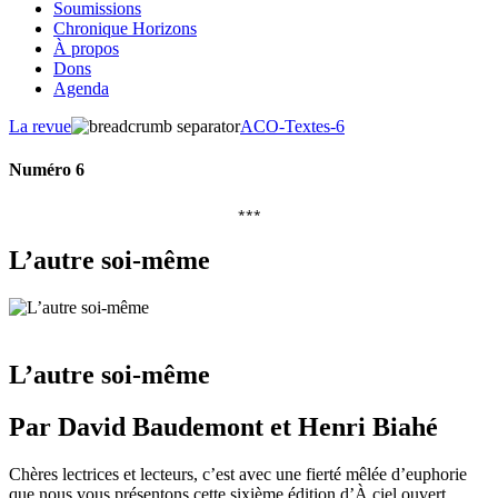
Soumissions
Chronique Horizons
À propos
Dons
Agenda
La revue
ACO-Textes-6
Numéro 6
***
L’autre soi-même
L’autre soi-même
Par David Baudemont et Henri Biahé
Chères lectrices et lecteurs, c’est avec une fierté mêlée d’euphorie
que nous vous présentons cette sixième édition d’À ciel ouvert.