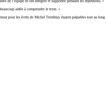
mes de l’équipe m’ont intégrée et supportée pendant les répétitions. »
 beaucoup aidée à comprendre le texte. »
 amour pour les écrits de Michel Tremblay étaient palpables tout au long