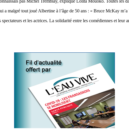
e connaissais pas Michel Tremblay, explique Lolita Mouoko. Toutes les da
 qui a malgré tout joué Albertine à l’âge de 50 ans : « Bruce McKay m’a
spectateurs et les actrices. La solidarité entre les comédiennes et leur