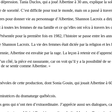
la dépression. Tania Duclos, qui a joué Albertine à 30 ans, explique la so
de sororité. C’est difficile pour tout le monde, mais on a passé à traver
res pour donner vie au personnage d’Albertine, Shannon Lacroix a dirig
à toutes les femmes de ma famille et ce qu’elles ont vécu à travers les 
ésentée pour la première fois en 1982, l’histoire se passe entre les an
 Shannon Lacroix. La vie des femmes était dictée par la religion et le
nnie, Albertine est envahie par la rage. La leçon à retenir est d’apprend
un côté, la pièce est rassurante, car on voit qu’il y a la possibilité de 
r de se sentir comme Albertine. »
voles de cette production, dont Sonia Gouin, qui jouait Albertine à 60
dmiratrices du dramaturge québécois.
es gens qui n’ont rien d’extraordinaire. J’apprécie aussi ses dialogues, 