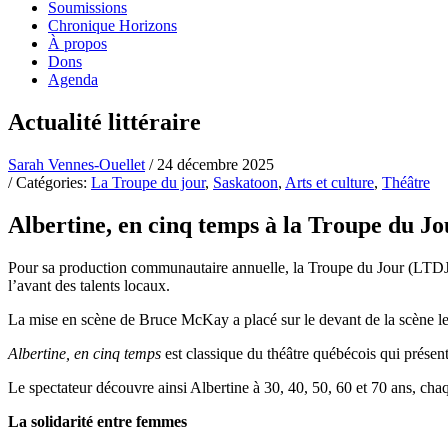
Soumissions
Chronique Horizons
À propos
Dons
Agenda
Actualité littéraire
Sarah Vennes-Ouellet
/ 24 décembre 2025
/ Catégories:
La Troupe du jour
,
Saskatoon
,
Arts et culture
,
Théâtre
Albertine, en cinq temps à la Troupe du Jo
Pour sa production communautaire annuelle, la Troupe du Jour (LTDJ
l’avant des talents locaux.
La mise en scène de Bruce McKay a placé sur le devant de la scène 
Albertine, en cinq temps
est classique du théâtre québécois qui présen
Le spectateur découvre ainsi Albertine à 30, 40, 50, 60 et 70 ans, ch
La solidarité entre femmes