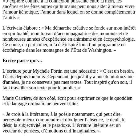
« J’explore comment la connexion puissante entre la mort, les
ancêtres et les êtres autres qu’humains peut nous aider à mieux vivre
l’amour kénotique, l’amour dans lequel on se donne complètement à
l’autre. »
L’écrivain élabore : « Ma démarche créative se fonde sur mon intérêt
en spiritualité, mon travail d’accompagnatrice des mourants et de
nombreuses années d’expérience en animisme et en écopsychologie.
Ce conte, en particulier, m’a été inspiré lors d’un programme en
écothérapie dans les montagnes de l’État de Washington. »
Écrire parce que…
L’écriture pour Mychèle Fortin est une nécessité : « C'est un besoin.
J'écris depuis toujours. Cependant, jusqu'à il y a une demi-douzaine
d'années, je ne conservais pas mes textes. Tout inspiré qu'on soit, il
faut travailler son texte pour le publier. »
Marie Carrière, de son côté, écrit pour exprimer ce que le quotidien
et le langage ordinaire ne peuvent faire.
«
Je crois à la littérature, à la poésie notamment, qui peut dire,
percevoir, mieux comprendre et divulguer l’absence, le deuil, le
désir, la subjectivité, et le paradoxe. L’écriture littéraire est un
vecteur de pensées, d’émotions et d’imaginaires. »