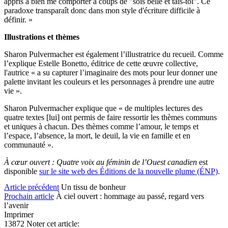
appris à bien me comporter à coups de "sois belle et tais-toi". Ce
paradoxe transparaît donc dans mon style d'écriture difficile à
définir. »
Illustrations et thèmes
Sharon Pulvermacher est également l’illustratrice du recueil. Comme
l’explique Estelle Bonetto, éditrice de cette œuvre collective,
l'autrice « a su capturer l’imaginaire des mots pour leur donner une
palette invitant les couleurs et les personnages à prendre une autre
vie ».
Sharon Pulvermacher explique que « de multiples lectures des
quatre textes [lui] ont permis de faire ressortir les thèmes communs
et uniques à chacun. Des thèmes comme l’amour, le temps et
l’espace, l’absence, la mort, le deuil, la vie en famille et en
communauté ».
À cœur ouvert : Quatre voix au féminin de l’Ouest canadien
est
disponible
sur le site web des Éditions de la nouvelle plume (ÉNP)
.
Article précédent
Un tissu de bonheur
Prochain article
À ciel ouvert : hommage au passé, regard vers
l’avenir
Imprimer
13872
Noter cet article: