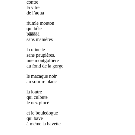
contre
la vitre
de l’aqua
riumle mouton
qui bêle
bâââââ
sans manières
la rainette
sans paupières,
une montgolfière
au fond de la gorge
le macaque noir
au sourire blanc
la loutre
qui culbute
le nez pincé
et le bouledogue
qui bave
à même ta bavette