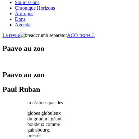
Soumissions
Chronique Horizons
À propos
Dons
Agenda
La revue
ACO-textes-3
Paavo au zoo
Paavo au zoo
Paul Ruban
tu n’aimes pas :les
globes globuleux
du gourami géant,
boudeux comme
gainsbourg,
pressés