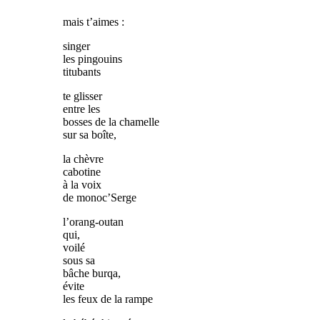
mais t’aimes :
singer
les pingouins
titubants
te glisser
entre les
bosses de la chamelle
sur sa boîte,
la chèvre
cabotine
à la voix
de monoc’Serge
l’orang-outan
qui,
voilé
sous sa
bâche burqa,
évite
les feux de la rampe