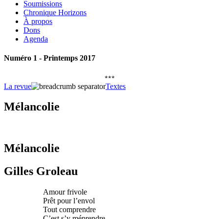
Soumissions
Chronique Horizons
À propos
Dons
Agenda
Numéro 1 - Printemps 2017
***
La revue
Textes
Mélancolie
Mélancolie
Gilles Groleau
Amour frivole
Prêt pour l’envol
Tout comprendre
C’est s’y méprendre