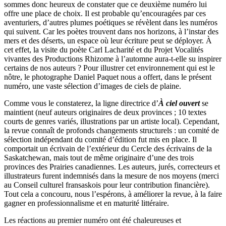
sommes donc heureux de constater que ce deuxième numéro lui
offre une place de choix. Il est probable qu’encouragées par ces
aventuriers, d’autres plumes poétiques se révèlent dans les numéros
qui suivent. Car les poètes trouvent dans nos horizons, à l’instar des
mers et des déserts, un espace où leur écriture peut se déployer. À
cet effet, la visite du poète Carl Lacharité et du Projet Vocalités
vivantes des Productions Rhizome à l’automne aura-t-elle su inspirer
certains de nos auteurs ? Pour illustrer cet environnement qui est le
nôtre, le photographe Daniel Paquet nous a offert, dans le présent
numéro, une vaste sélection d’images de ciels de plaine.
Comme vous le constaterez, la ligne directrice d’
À ciel ouvert
se
maintient (neuf auteurs originaires de deux provinces ; 10 textes
courts de genres variés, illustrations par un artiste local). Cependant,
la revue connaît de profonds changements structurels : un comité de
sélection indépendant du comité d’édition fut mis en place. Il
comportait un écrivain de l’extérieur du Cercle des écrivains de la
Saskatchewan, mais tout de même originaire d’une des trois
provinces des Prairies canadiennes. Les auteurs, jurés, correcteurs et
illustrateurs furent indemnisés dans la mesure de nos moyens (merci
au Conseil culturel fransaskois pour leur contribution financière).
Tout cela a concouru, nous l’espérons, à améliorer la revue, à la faire
gagner en professionnalisme et en maturité littéraire.
Les réactions au premier numéro ont été chaleureuses et