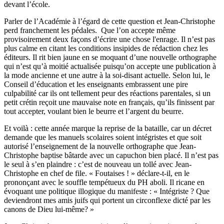
devant l’école.
Parler de l’Académie à l’égard de cette question et Jean-Christophe
perd franchement les pédales. Que l’on accepte même
provisoirement deux façons d’écrire une chose l'enrage. Il n’est pas
plus calme en citant les conditions insipides de rédaction chez les
éditeurs. Il rit bien jaune en se moquant d’une nouvelle orthographe
qui n’est qu’à moitié actualisée puisqu’on accepte une publication à
la mode ancienne et une autre à la soi-disant actuelle. Selon lui, le
Conseil d’éducation et les enseignants embrassent une pire
culpabilité car ils ont tellement peur des réactions parentales, si un
petit crétin reçoit une mauvaise note en français, qu’ils finissent par
tout accepter, voulant bien le beurre et l’argent du beurre.
Et voilà : cette année marque la reprise de la bataille, car un décret
demande que les manuels scolaires soient intégristes et que soit
autorisé l’enseignement de la nouvelle orthographe que Jean-
Christophe baptise bâtarde avec un capuchon bien placé. Il n’est pas
le seul à s’en plaindre : c’est de nouveau un tollé avec Jean-
Christophe en chef de file. « Foutaises ! » déclare-t-il, en le
prononçant avec le souffle tempétueux du PH aboli. Il ricane en
évoquant une politique illogique du manifeste : « Intégriste ? Que
deviendront mes amis juifs qui portent un circonflexe dicté par les
canons de Dieu lui-même? »