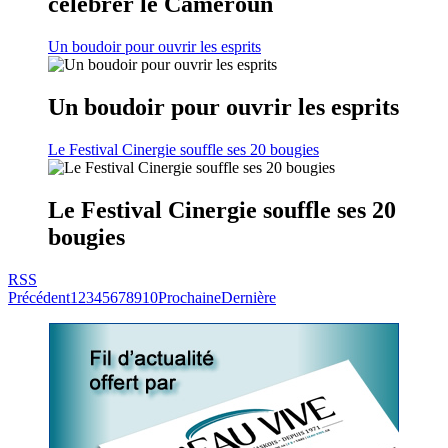
célébrer le Cameroun
Un boudoir pour ouvrir les esprits
Un boudoir pour ouvrir les esprits
Le Festival Cinergie souffle ses 20 bougies
Le Festival Cinergie souffle ses 20
bougies
RSS
Précédent
1
2
3
4
5
6
7
8
9
10
Prochaine
Dernière